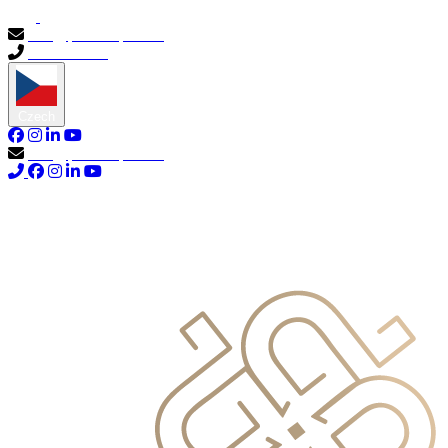
info@primocapital.ae
04 280 3528
Czech
info@primocapital.ae