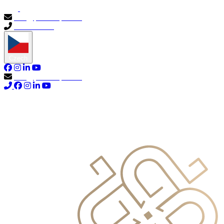
info@primocapital.ae
04 280 3528
Czech
info@primocapital.ae