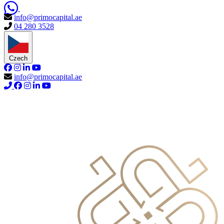
info@primocapital.ae
04 280 3528
Czech
info@primocapital.ae