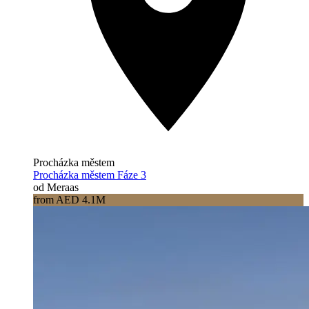
Procházka městem
Procházka městem Fáze 3
od Meraas
from AED 4.1M