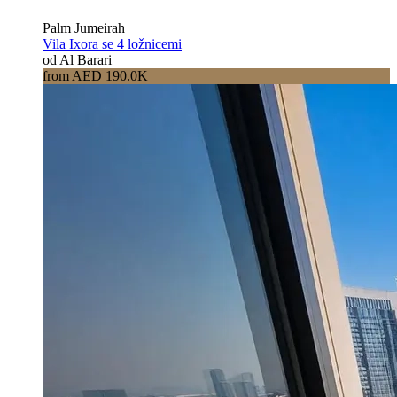
Palm Jumeirah
Vila Ixora se 4 ložnicemi
od Al Barari
from AED 190.0K