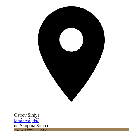
Ostrov Siniya
korálová pláž
od Skupina Sobha
from AED 11.0M