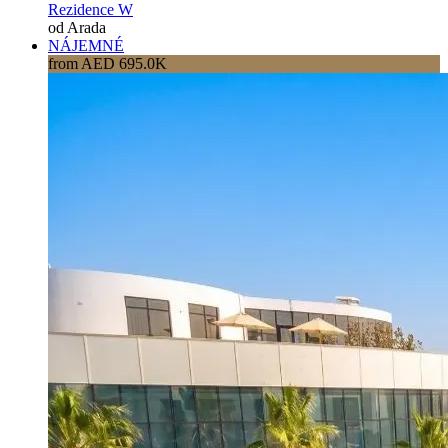
Rezidence W
od Arada
NÁJEMNÉ
from AED 695.0K