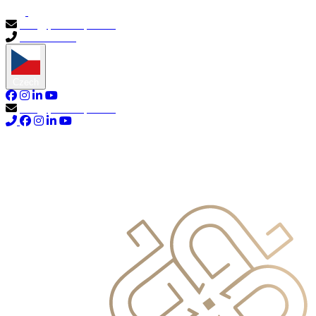
info@primocapital.ae
04 280 3528
Czech
info@primocapital.ae