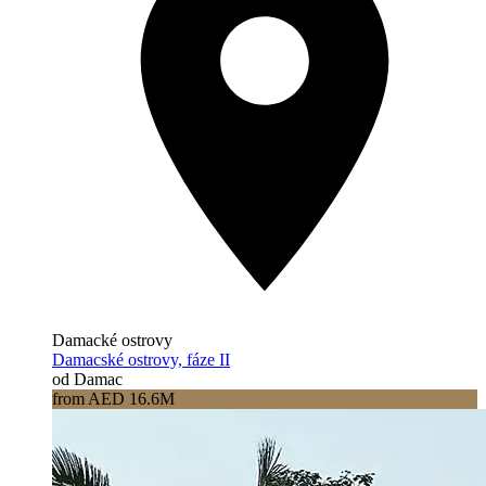
Damacké ostrovy
Damacské ostrovy, fáze II
od Damac
from AED 16.6M