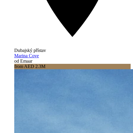
Dubajský přístav
Marina Cove
od Emaar
from AED 2.3M