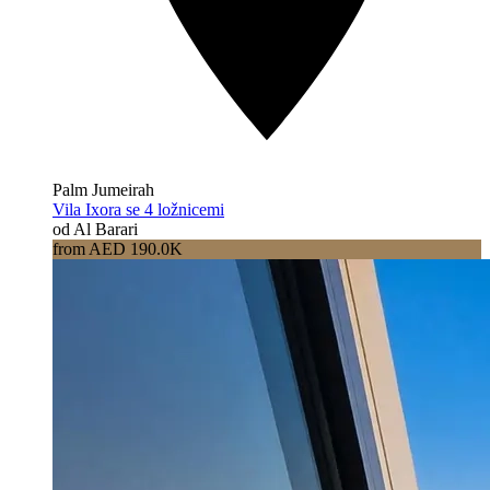
Palm Jumeirah
Vila Ixora se 4 ložnicemi
od Al Barari
from AED 190.0K