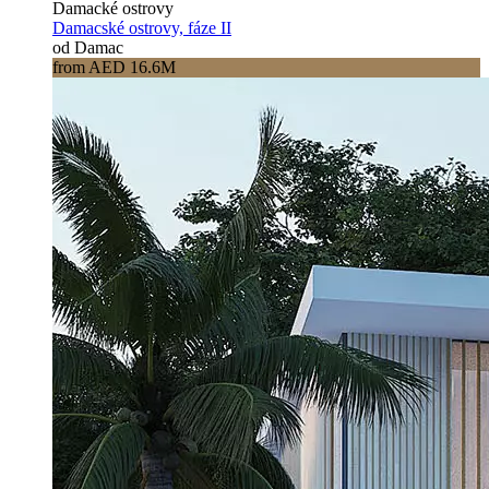
Damacké ostrovy
Damacské ostrovy, fáze II
od Damac
from AED 16.6M