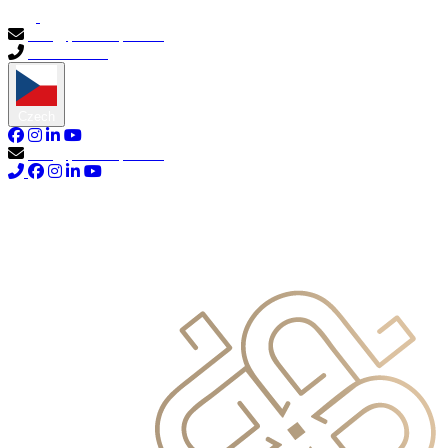
info@primocapital.ae
04 280 3528
Czech
info@primocapital.ae