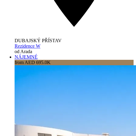
DUBAJSKÝ PŘÍSTAV
Rezidence W
od Arada
NÁJEMNÉ
from AED 695.0K