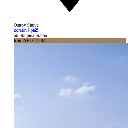
Ostrov Siniya
korálová pláž
od Skupina Sobha
from AED 11.0M