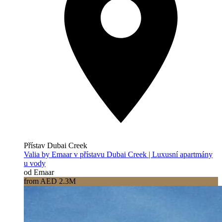
Přístav Dubai Creek
Valia by Emaar v přístavu Dubai Creek | Luxusní apartmány
u vody
od Emaar
from AED 2.3M