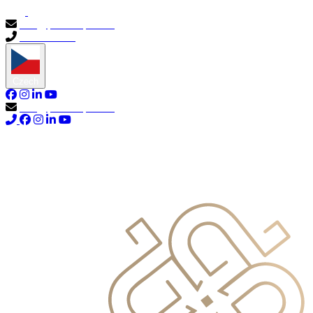
info@primocapital.ae
04 280 3528
Czech
info@primocapital.ae