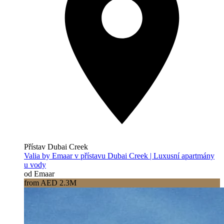
Přístav Dubai Creek
Valia by Emaar v přístavu Dubai Creek | Luxusní apartmány
u vody
od Emaar
from AED 2.3M