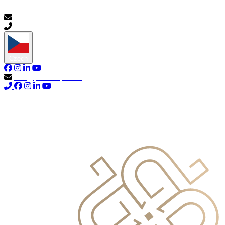
info@primocapital.ae
04 280 3528
Czech
info@primocapital.ae