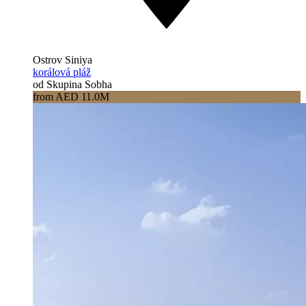
Ostrov Siniya
korálová pláž
od Skupina Sobha
from AED 11.0M