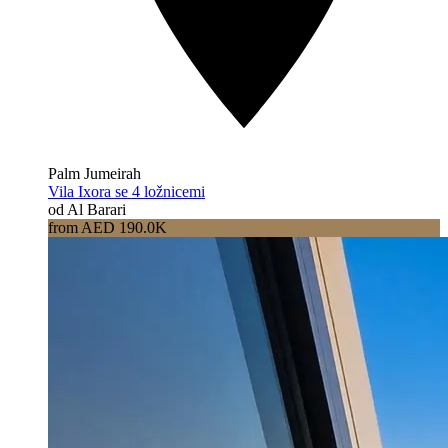
Palm Jumeirah
Vila Ixora se 4 ložnicemi
od Al Barari
from AED 190.0K