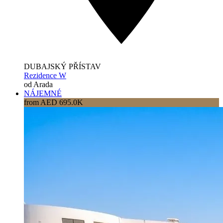
DUBAJSKÝ PŘÍSTAV
Rezidence W
od Arada
NÁJEMNÉ
from AED 695.0K