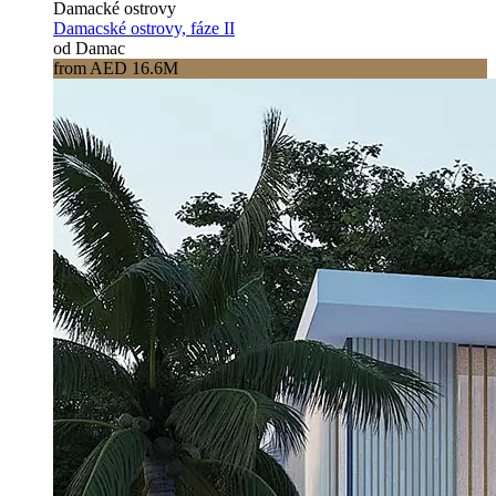
Damacké ostrovy
Damacské ostrovy, fáze II
od Damac
from AED 16.6M