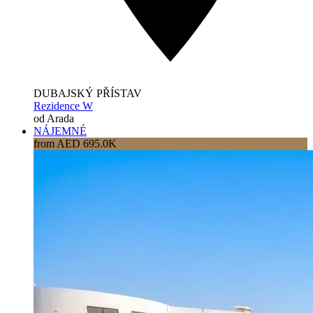
DUBAJSKÝ PŘÍSTAV
Rezidence W
od Arada
NÁJEMNÉ
from AED 695.0K