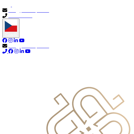
info@primocapital.ae
04 280 3528
Czech
info@primocapital.ae