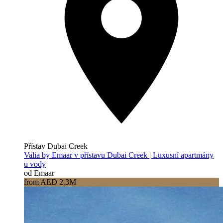
Přístav Dubai Creek
Valia by Emaar v přístavu Dubai Creek | Luxusní apartmány
u vody
od Emaar
from AED 2.3M