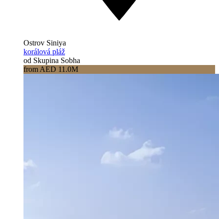
Ostrov Siniya
korálová pláž
od Skupina Sobha
from AED 11.0M