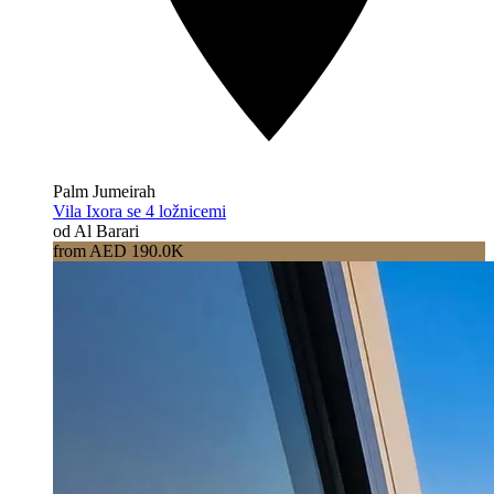
Palm Jumeirah
Vila Ixora se 4 ložnicemi
od Al Barari
from AED 190.0K