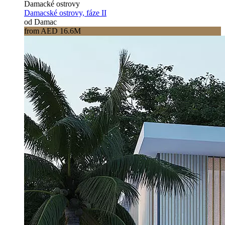
Damacké ostrovy
Damacské ostrovy, fáze II
od Damac
from AED 16.6M