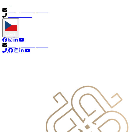
info@primocapital.ae
04 280 3528
Czech
info@primocapital.ae