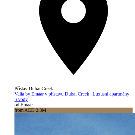
Přístav Dubai Creek
Valia by Emaar v přístavu Dubai Creek | Luxusní apartmány
u vody
od Emaar
from AED 2.3M