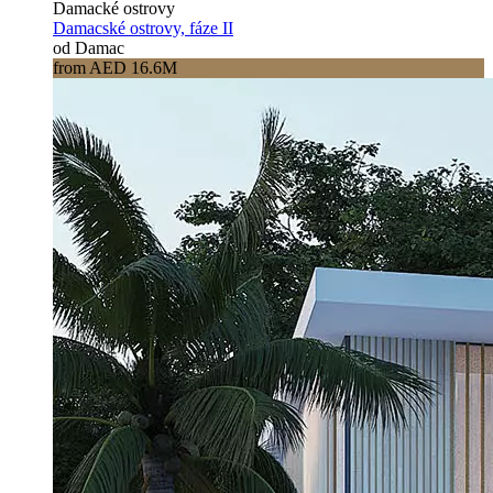
Damacké ostrovy
Damacské ostrovy, fáze II
od Damac
from AED 16.6M