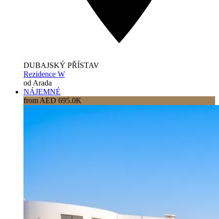
DUBAJSKÝ PŘÍSTAV
Rezidence W
od Arada
NÁJEMNÉ
from AED 695.0K