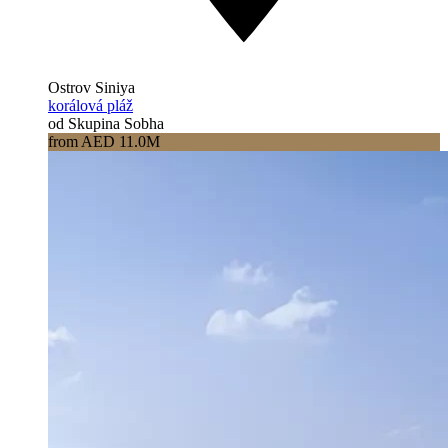
Ostrov Siniya
korálová pláž
od Skupina Sobha
from AED 11.0M