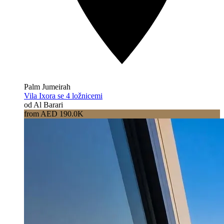
Palm Jumeirah
Vila Ixora se 4 ložnicemi
od Al Barari
from AED 190.0K