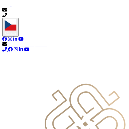
info@primocapital.ae
04 280 3528
Czech
info@primocapital.ae