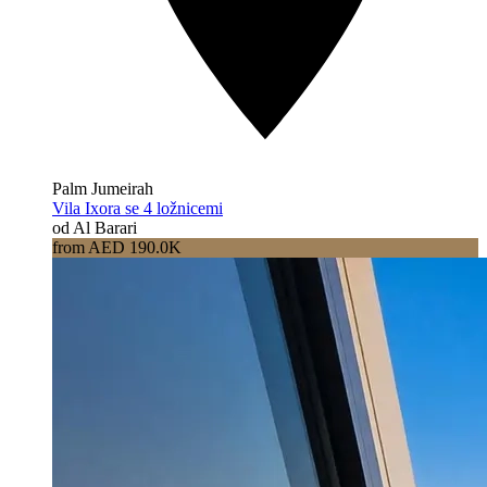
Palm Jumeirah
Vila Ixora se 4 ložnicemi
od Al Barari
from AED 190.0K