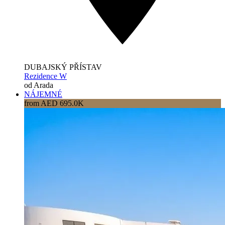
DUBAJSKÝ PŘÍSTAV
Rezidence W
od Arada
NÁJEMNÉ
from AED 695.0K