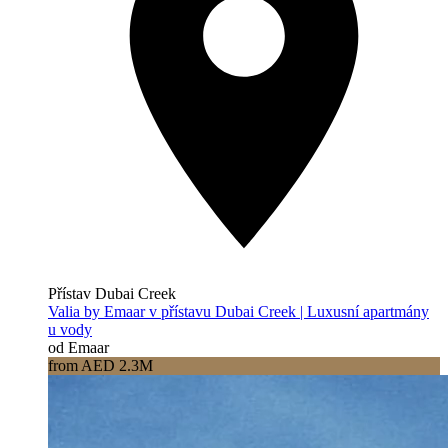
Přístav Dubai Creek
Valia by Emaar v přístavu Dubai Creek | Luxusní apartmány
u vody
od Emaar
from AED 2.3M