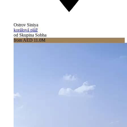
Ostrov Siniya
korálová pláž
od Skupina Sobha
from AED 11.0M