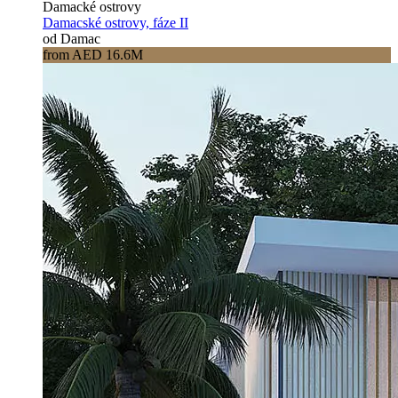
Damacké ostrovy
Damacské ostrovy, fáze II
od Damac
from AED 16.6M