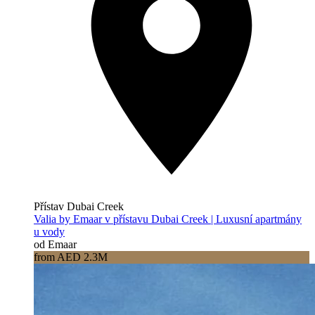
Přístav Dubai Creek
Valia by Emaar v přístavu Dubai Creek | Luxusní apartmány
u vody
od Emaar
from AED 2.3M