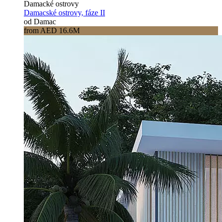
Damacké ostrovy
Damacské ostrovy, fáze II
od Damac
from AED 16.6M