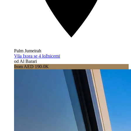
Palm Jumeirah
Vila Ixora se 4 ložnicemi
od Al Barari
from AED 190.0K