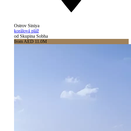
Ostrov Siniya
korálová pláž
od Skupina Sobha
from AED 11.0M