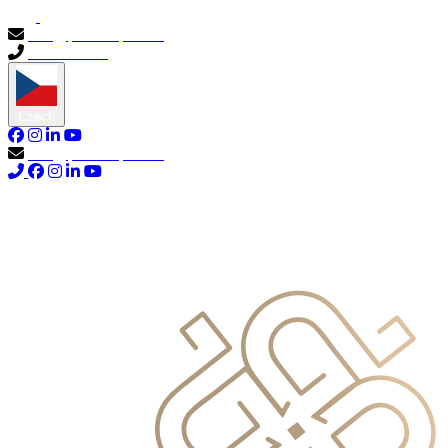
info@primocapital.ae
04 280 3528
Czech
info@primocapital.ae