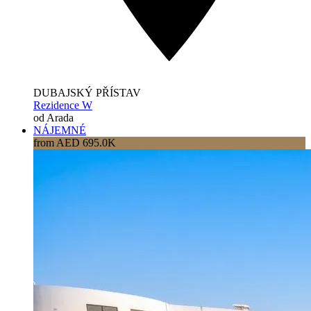
DUBAJSKÝ PŘÍSTAV
Rezidence W
od Arada
NÁJEMNÉ
from AED 695.0K