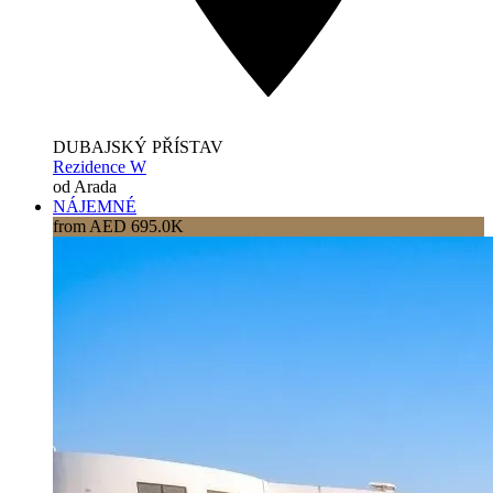
DUBAJSKÝ PŘÍSTAV
Rezidence W
od Arada
NÁJEMNÉ
from AED 695.0K