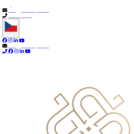
info@primocapital.ae
04 280 3528
Czech
info@primocapital.ae