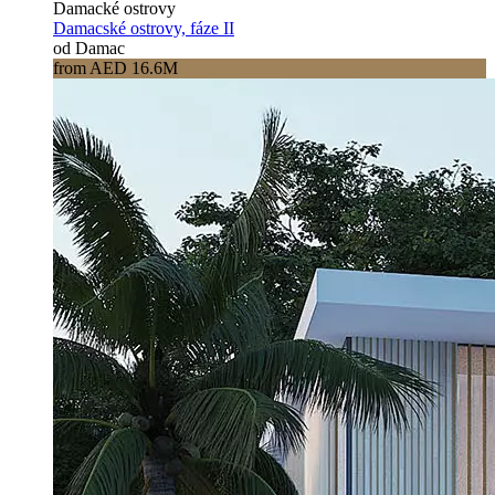
Damacké ostrovy
Damacské ostrovy, fáze II
od Damac
from AED 16.6M