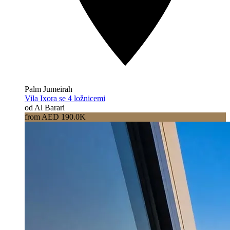
Palm Jumeirah
Vila Ixora se 4 ložnicemi
od Al Barari
from AED 190.0K