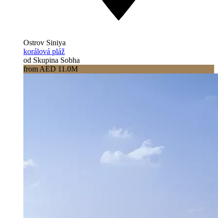
Ostrov Siniya
korálová pláž
od Skupina Sobha
from AED 11.0M