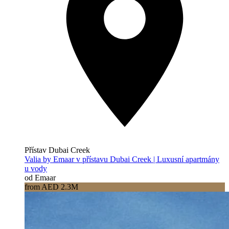
Přístav Dubai Creek
Valia by Emaar v přístavu Dubai Creek | Luxusní apartmány
u vody
od Emaar
from AED 2.3M