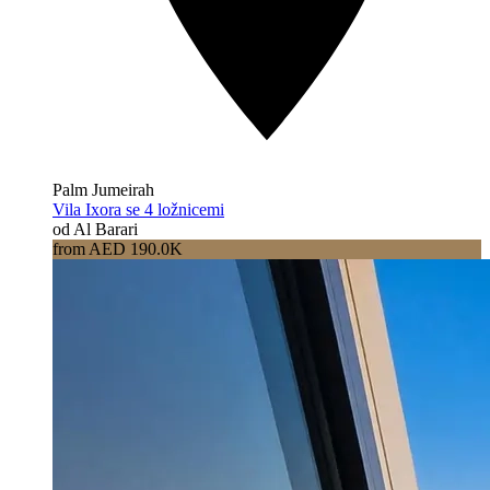
Palm Jumeirah
Vila Ixora se 4 ložnicemi
od Al Barari
from AED 190.0K