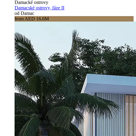
Damacké ostrovy
Damacské ostrovy, fáze II
od Damac
from AED 16.6M