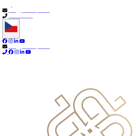
info@primocapital.ae
04 280 3528
Czech
info@primocapital.ae