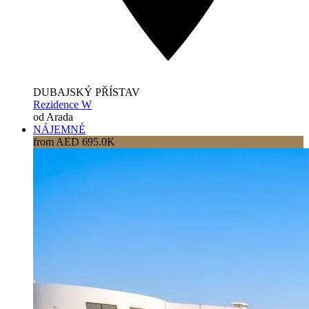
DUBAJSKÝ PŘÍSTAV
Rezidence W
od Arada
NÁJEMNÉ
from AED 695.0K