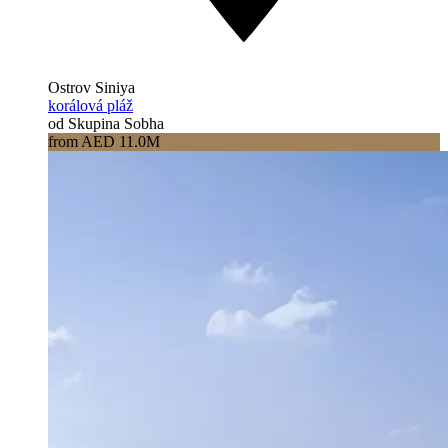
Ostrov Siniya
korálová pláž
od Skupina Sobha
from AED 11.0M