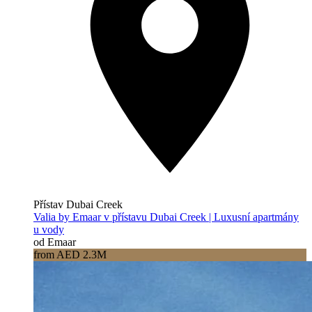
Přístav Dubai Creek
Valia by Emaar v přístavu Dubai Creek | Luxusní apartmány
u vody
od Emaar
from AED 2.3M