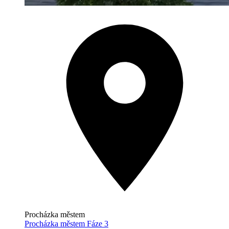
Procházka městem
Procházka městem Fáze 3
od Meraas
from AED 4.1M