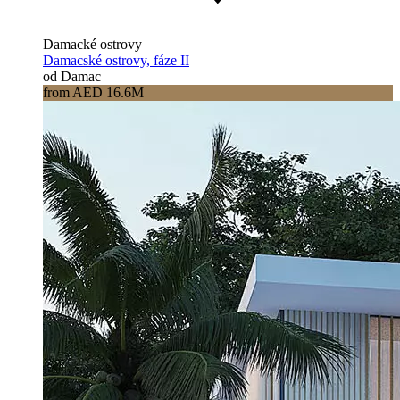
Damacké ostrovy
Damacské ostrovy, fáze II
od Damac
from AED 16.6M