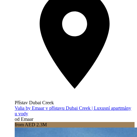
Přístav Dubai Creek
Valia by Emaar v přístavu Dubai Creek | Luxusní apartmány
u vody
od Emaar
from AED 2.3M