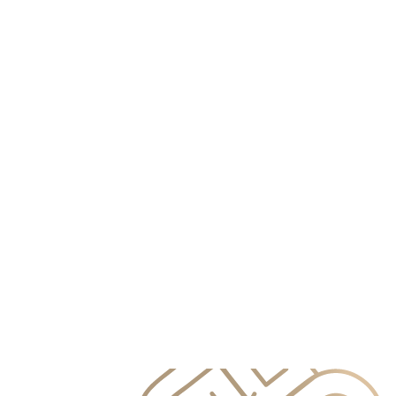
info@primocapital.ae
04 280 3528
Czech
info@primocapital.ae