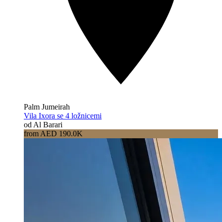
Palm Jumeirah
Vila Ixora se 4 ložnicemi
od Al Barari
from AED 190.0K