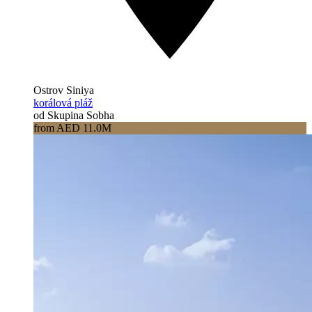
Ostrov Siniya
korálová pláž
od Skupina Sobha
from AED 11.0M