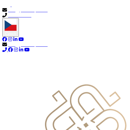
info@primocapital.ae
04 280 3528
Czech
info@primocapital.ae