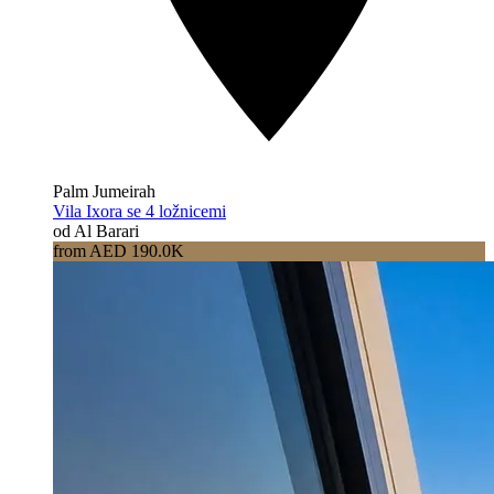
Palm Jumeirah
Vila Ixora se 4 ložnicemi
od Al Barari
from AED 190.0K