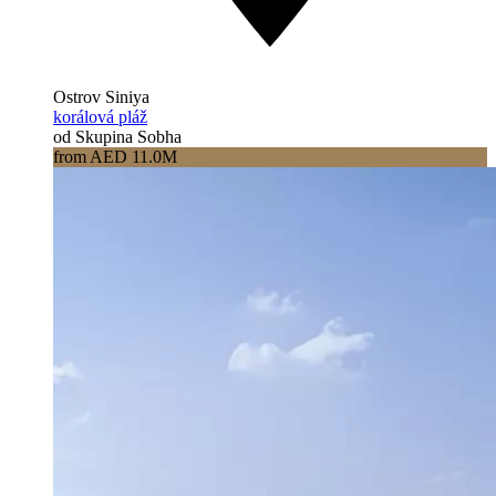
Ostrov Siniya
korálová pláž
od Skupina Sobha
from AED 11.0M