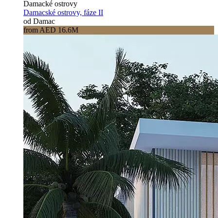
Damacké ostrovy
Damacské ostrovy, fáze II
od Damac
from AED 16.6M