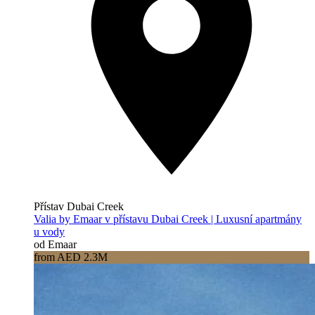
Přístav Dubai Creek
Valia by Emaar v přístavu Dubai Creek | Luxusní apartmány
u vody
od Emaar
from AED 2.3M