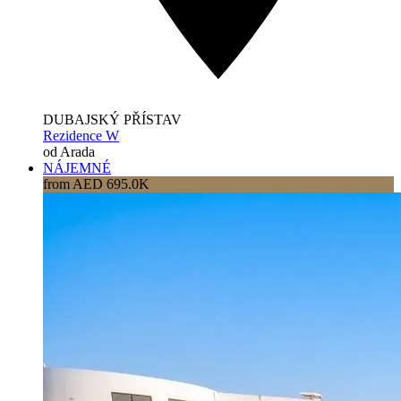
DUBAJSKÝ PŘÍSTAV
Rezidence W
od Arada
NÁJEMNÉ
from AED 695.0K