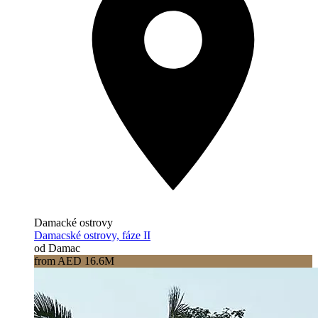
Damacké ostrovy
Damacské ostrovy, fáze II
od Damac
from AED 16.6M