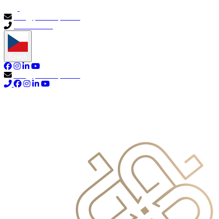
info@primocapital.ae
04 280 3528
Czech
info@primocapital.ae