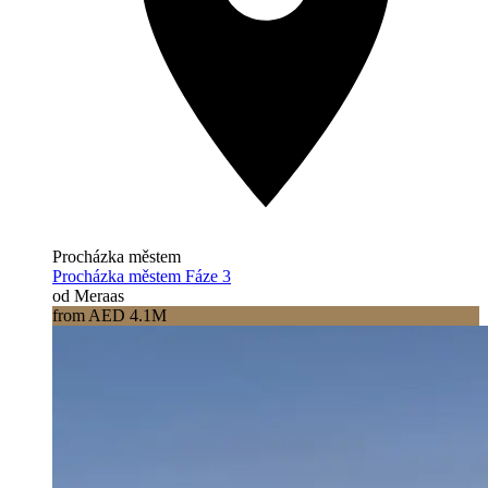
Procházka městem
Procházka městem Fáze 3
od Meraas
from AED 4.1M