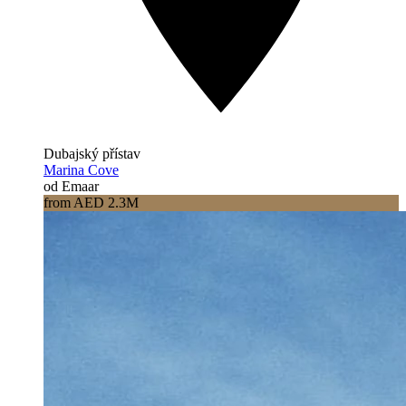
Dubajský přístav
Marina Cove
od Emaar
from AED 2.3M