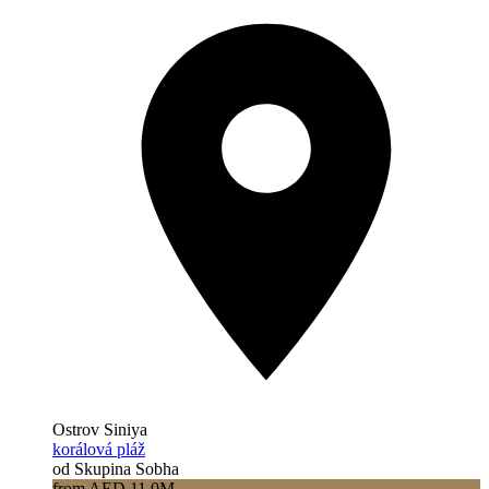
Ostrov Siniya
korálová pláž
od Skupina Sobha
from AED 11.0M