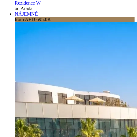
Rezidence W
od Arada
NÁJEMNÉ
from AED 695.0K