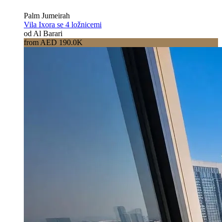
Palm Jumeirah
Vila Ixora se 4 ložnicemi
od Al Barari
from AED 190.0K