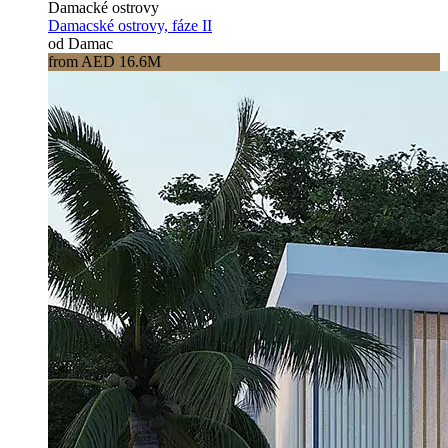
Damacké ostrovy
Damacské ostrovy, fáze II
od Damac
from AED 16.6M