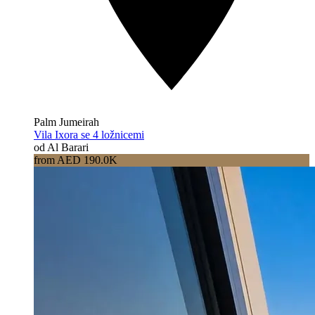
Palm Jumeirah
Vila Ixora se 4 ložnicemi
od Al Barari
from AED 190.0K