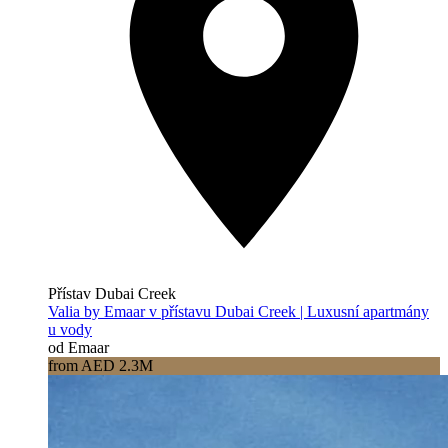
Přístav Dubai Creek
Valia by Emaar v přístavu Dubai Creek | Luxusní apartmány
u vody
od Emaar
from AED 2.3M