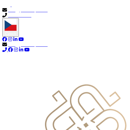
info@primocapital.ae
04 280 3528
Czech
info@primocapital.ae