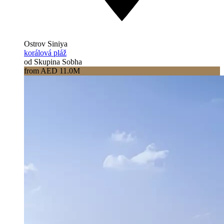
Ostrov Siniya
korálová pláž
od Skupina Sobha
from AED 11.0M