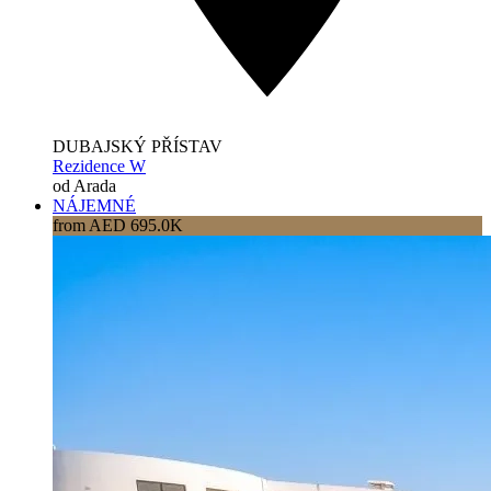
DUBAJSKÝ PŘÍSTAV
Rezidence W
od Arada
NÁJEMNÉ
from AED 695.0K