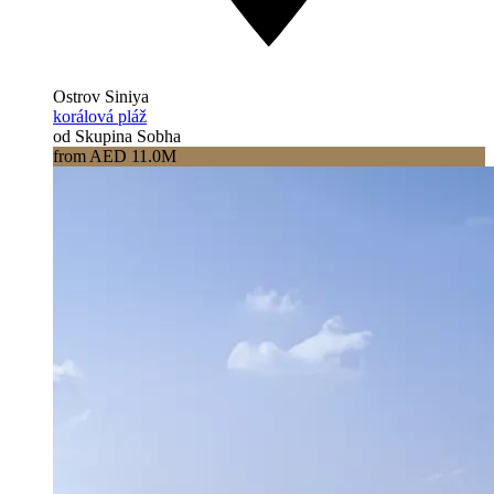
Ostrov Siniya
korálová pláž
od Skupina Sobha
from AED 11.0M