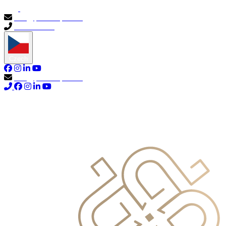
info@primocapital.ae
04 280 3528
Czech
info@primocapital.ae