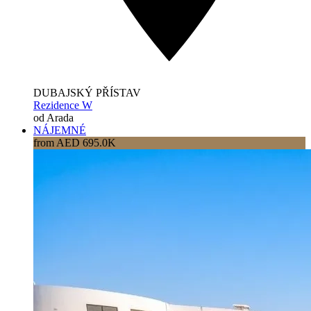
DUBAJSKÝ PŘÍSTAV
Rezidence W
od Arada
NÁJEMNÉ
from AED 695.0K