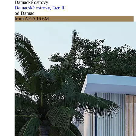
Damacké ostrovy
Damacské ostrovy, fáze II
od Damac
from AED 16.6M