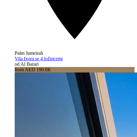
Palm Jumeirah
Vila Ixora se 4 ložnicemi
od Al Barari
from AED 190.0K