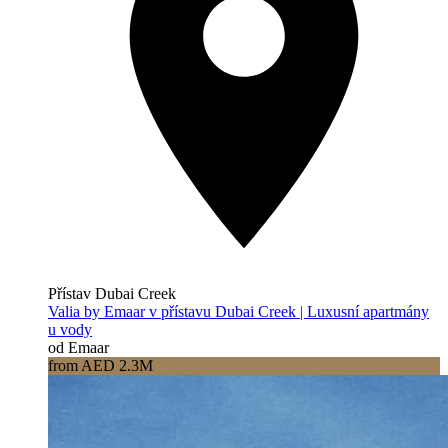
Přístav Dubai Creek
Valia by Emaar v přístavu Dubai Creek | Luxusní apartmány
u vody
od Emaar
from AED 2.3M