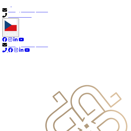
info@primocapital.ae
04 280 3528
Czech
info@primocapital.ae