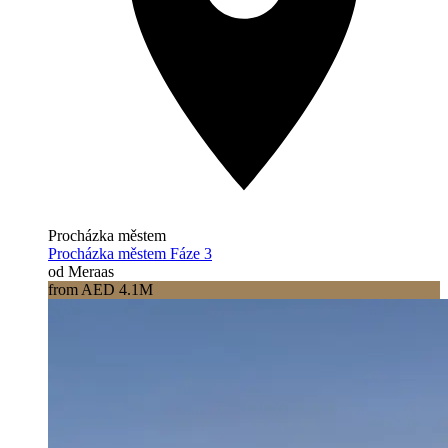
Procházka městem
Procházka městem Fáze 3
od Meraas
from AED 4.1M