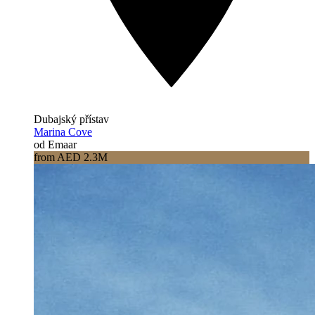
Dubajský přístav
Marina Cove
od Emaar
from AED 2.3M