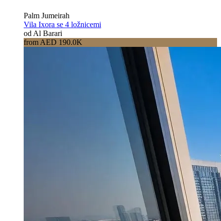
Palm Jumeirah
Vila Ixora se 4 ložnicemi
od Al Barari
from AED 190.0K