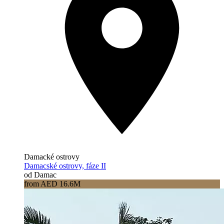
Damacké ostrovy
Damacské ostrovy, fáze II
od Damac
from AED 16.6M