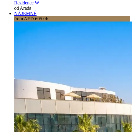
Rezidence W
od Arada
NÁJEMNÉ
from AED 695.0K