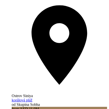
Ostrov Siniya
korálová pláž
od Skupina Sobha
from AED 11.0M