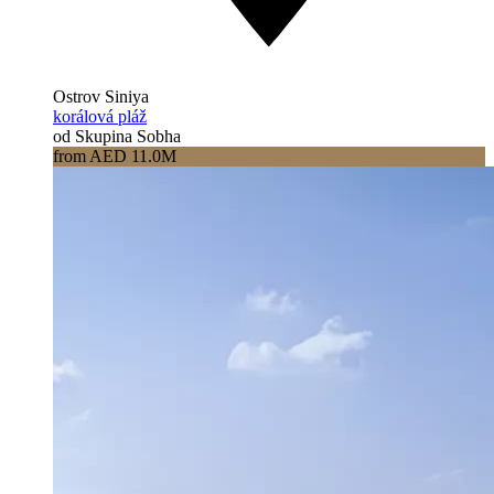
Ostrov Siniya
korálová pláž
od Skupina Sobha
from AED 11.0M