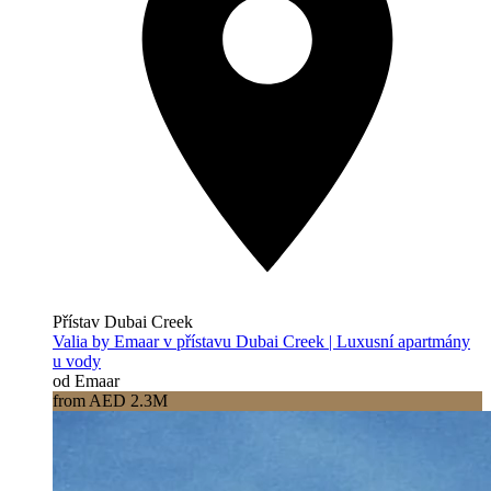
Přístav Dubai Creek
Valia by Emaar v přístavu Dubai Creek | Luxusní apartmány
u vody
od Emaar
from AED 2.3M