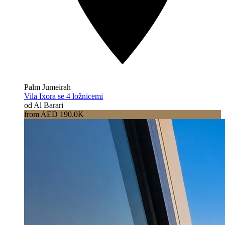
Palm Jumeirah
Vila Ixora se 4 ložnicemi
od Al Barari
from AED 190.0K