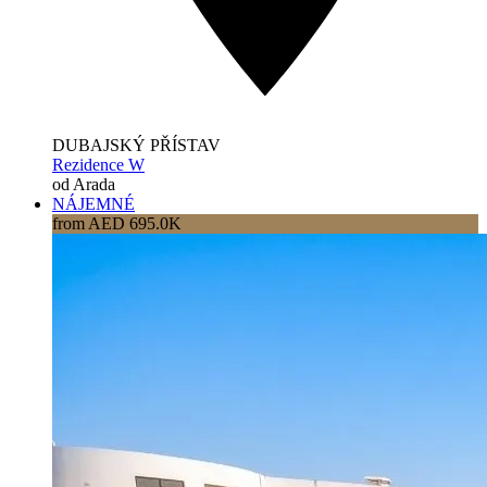
DUBAJSKÝ PŘÍSTAV
Rezidence W
od Arada
NÁJEMNÉ
from AED 695.0K