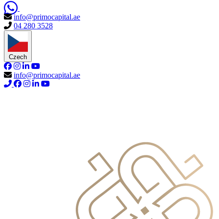
info@primocapital.ae
04 280 3528
Czech
info@primocapital.ae