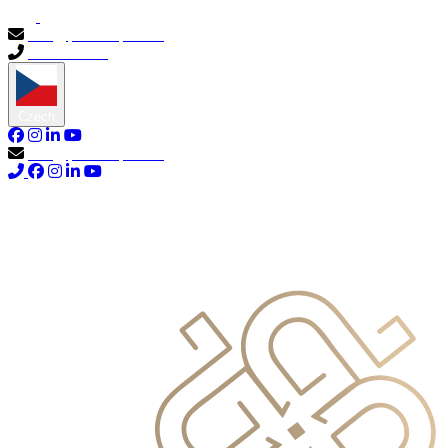
info@primocapital.ae
04 280 3528
Czech
info@primocapital.ae