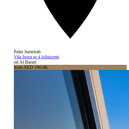
Palm Jumeirah
Vila Ixora se 4 ložnicemi
od Al Barari
from AED 190.0K