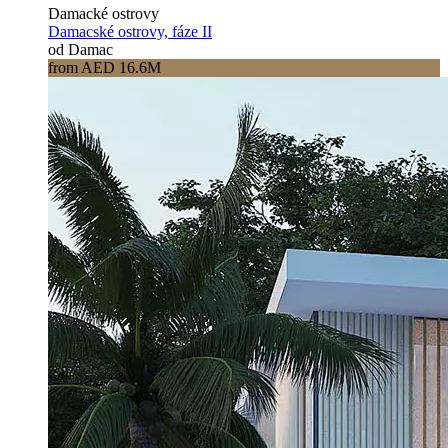
Damacké ostrovy
Damacské ostrovy, fáze II
od Damac
from AED 16.6M