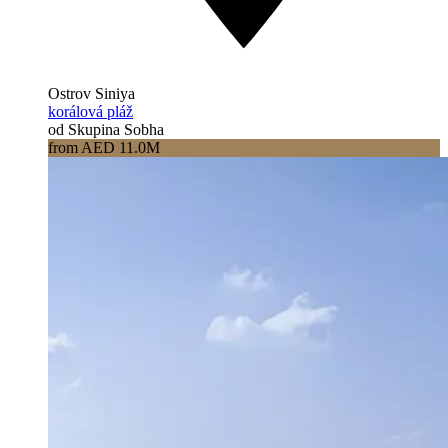
Ostrov Siniya
korálová pláž
od Skupina Sobha
from AED 11.0M