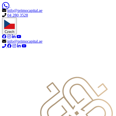
info@primocapital.ae
04 280 3528
Czech
info@primocapital.ae