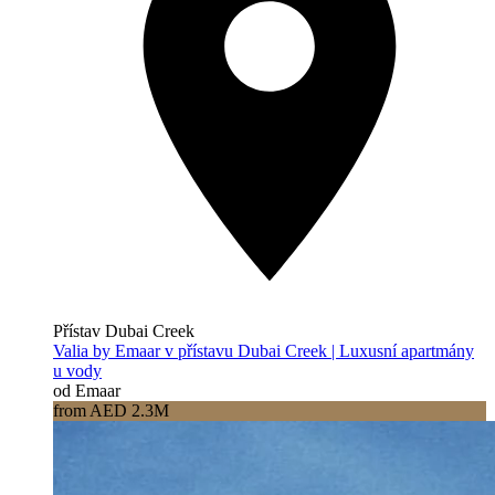
Přístav Dubai Creek
Valia by Emaar v přístavu Dubai Creek | Luxusní apartmány
u vody
od Emaar
from AED 2.3M