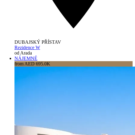
DUBAJSKÝ PŘÍSTAV
Rezidence W
od Arada
NÁJEMNÉ
from AED 695.0K