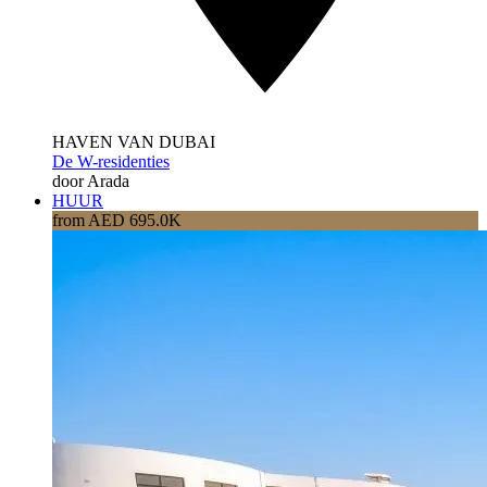
HAVEN VAN DUBAI
De W-residenties
door Arada
HUUR
from AED 695.0K