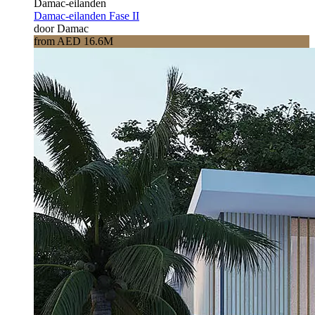
Damac-eilanden
Damac-eilanden Fase II
door Damac
from AED 16.6M