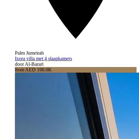
Palm Jumeirah
Ixora villa met 4 slaapkamers
door Al-Barari
from AED 190.0K