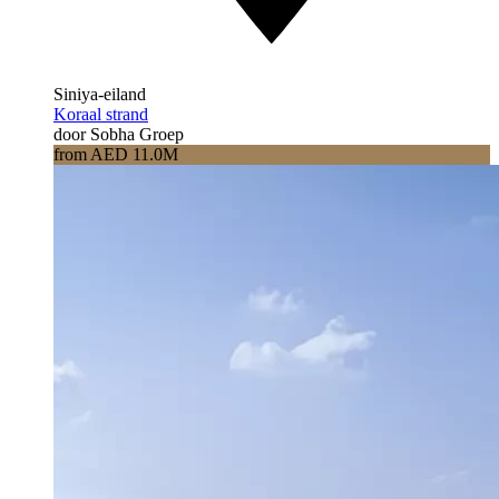
Siniya-eiland
Koraal strand
door Sobha Groep
from AED 11.0M