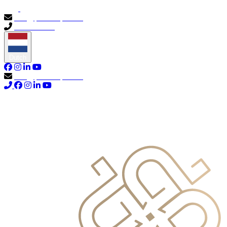
info@primocapital.ae
04 280 3528
Dutch
info@primocapital.ae