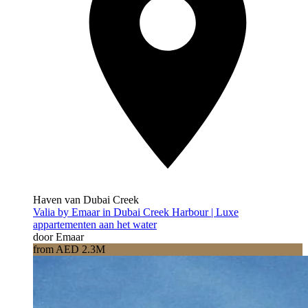
Haven van Dubai Creek
Valia by Emaar in Dubai Creek Harbour | Luxe
appartementen aan het water
door Emaar
from AED 2.3M