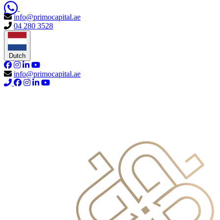
info@primocapital.ae
04 280 3528
Dutch
info@primocapital.ae