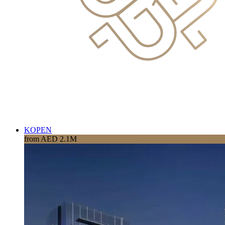
KOPEN
from AED 2.1M