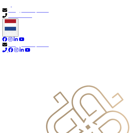
info@primocapital.ae
04 280 3528
Dutch
info@primocapital.ae