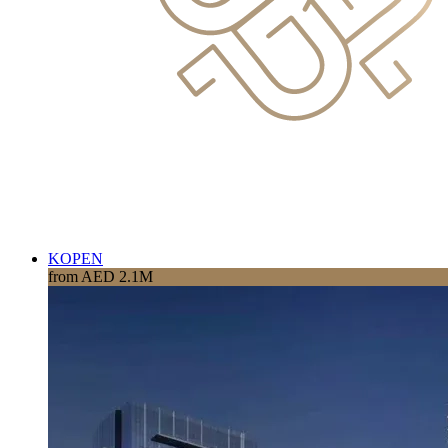
KOPEN
from AED 2.1M