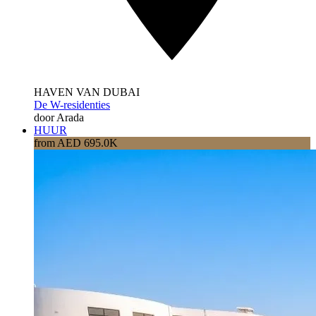
HAVEN VAN DUBAI
De W-residenties
door Arada
HUUR
from AED 695.0K