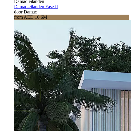
Damac-eilanden
Damac-eilanden Fase II
door Damac
from AED 16.6M