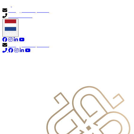
info@primocapital.ae
04 280 3528
Dutch
info@primocapital.ae