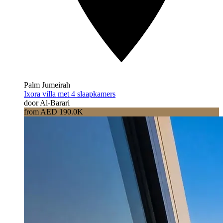
Palm Jumeirah
Ixora villa met 4 slaapkamers
door Al-Barari
from AED 190.0K