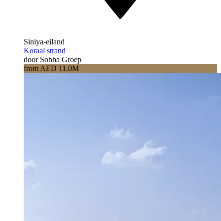
Siniya-eiland
Koraal strand
door Sobha Groep
from AED 11.0M