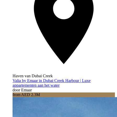
Haven van Dubai Creek
Valia by Emaar in Dubai Creek Harbour | Luxe
appartementen aan het water
door Emaar
from AED 2.3M