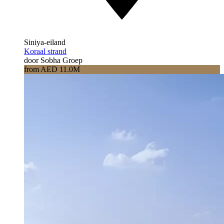
Siniya-eiland
Koraal strand
door Sobha Groep
from AED 11.0M