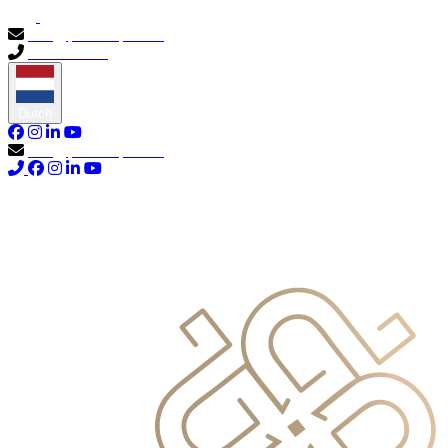
info@primocapital.ae
04 280 3528
Dutch
info@primocapital.ae