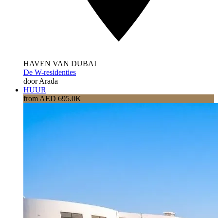
HAVEN VAN DUBAI
De W-residenties
door Arada
HUUR
from AED 695.0K