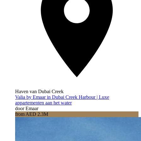
Haven van Dubai Creek
Valia by Emaar in Dubai Creek Harbour | Luxe
appartementen aan het water
door Emaar
from AED 2.3M