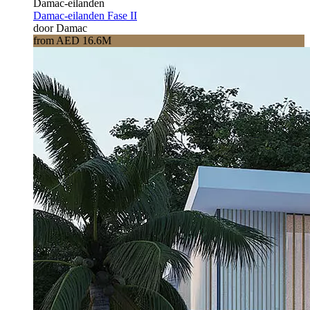
Damac-eilanden
Damac-eilanden Fase II
door Damac
from AED 16.6M