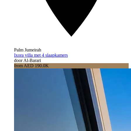
Palm Jumeirah
Ixora villa met 4 slaapkamers
door Al-Barari
from AED 190.0K