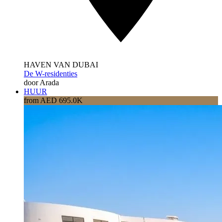
HAVEN VAN DUBAI
De W-residenties
door Arada
HUUR
from AED 695.0K