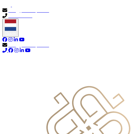
info@primocapital.ae
04 280 3528
Dutch
info@primocapital.ae