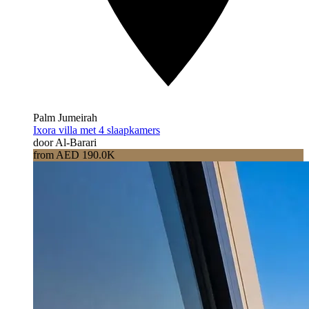
Palm Jumeirah
Ixora villa met 4 slaapkamers
door Al-Barari
from AED 190.0K