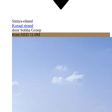
Siniya-eiland
Koraal strand
door Sobha Groep
from AED 11.0M