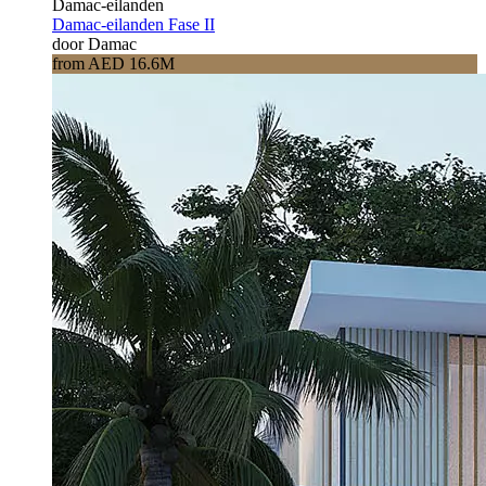
Damac-eilanden
Damac-eilanden Fase II
door Damac
from AED 16.6M