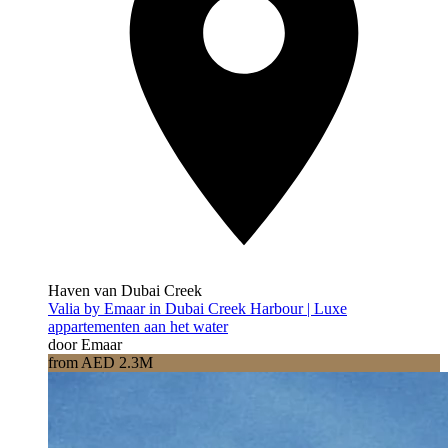
Haven van Dubai Creek
Valia by Emaar in Dubai Creek Harbour | Luxe
appartementen aan het water
door Emaar
from AED 2.3M