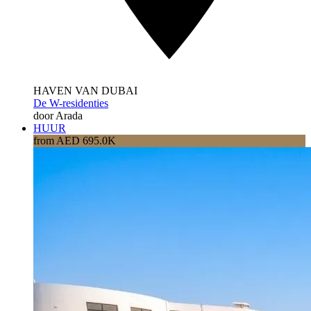
HAVEN VAN DUBAI
De W-residenties
door Arada
HUUR
from AED 695.0K