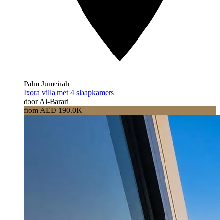
Palm Jumeirah
Ixora villa met 4 slaapkamers
door Al-Barari
from AED 190.0K