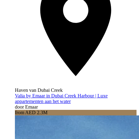
Haven van Dubai Creek
Valia by Emaar in Dubai Creek Harbour | Luxe
appartementen aan het water
door Emaar
from AED 2.3M