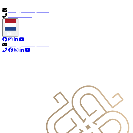
info@primocapital.ae
04 280 3528
Dutch
info@primocapital.ae