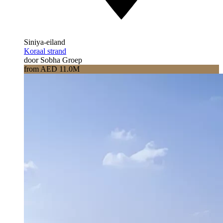
Siniya-eiland
Koraal strand
door Sobha Groep
from AED 11.0M