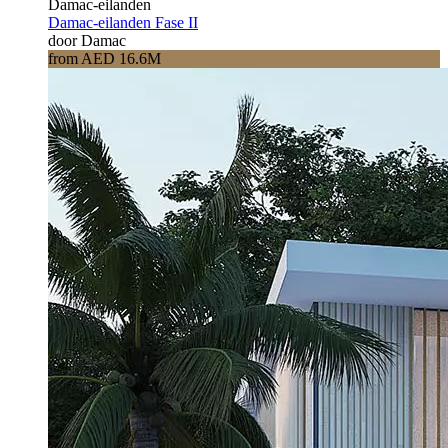
Damac-eilanden
Damac-eilanden Fase II
door Damac
from AED 16.6M