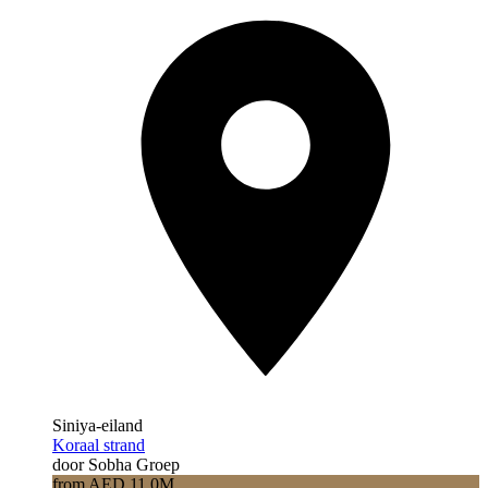
Siniya-eiland
Koraal strand
door Sobha Groep
from AED 11.0M