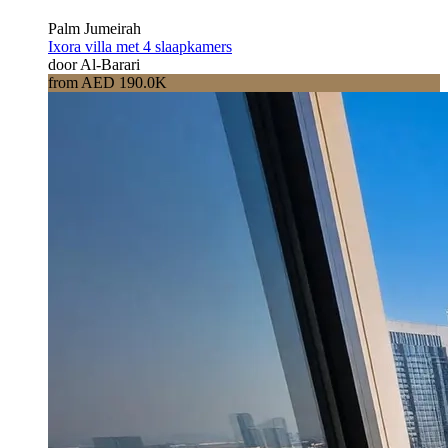
Palm Jumeirah
Ixora villa met 4 slaapkamers
door Al-Barari
from AED 190.0K