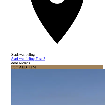
Stadswandeling
Stadswandeling Fase 3
door Meraas
from AED 4.1M