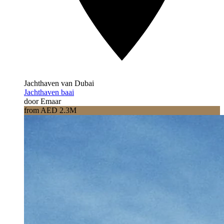
Jachthaven van Dubai
Jachthaven baai
door Emaar
from AED 2.3M