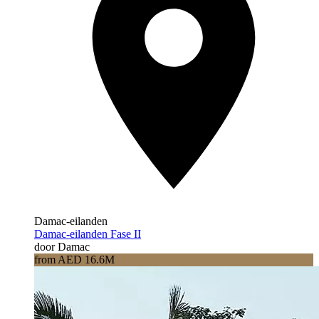
Damac-eilanden
Damac-eilanden Fase II
door Damac
from AED 16.6M