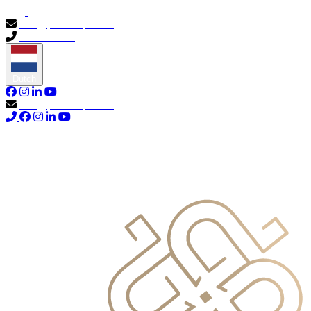
info@primocapital.ae
04 280 3528
Dutch
info@primocapital.ae