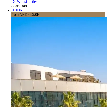
De W-residenties
door Arada
HUUR
from AED 695.0K