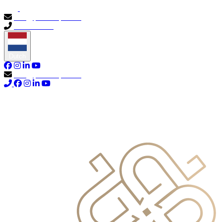
info@primocapital.ae
04 280 3528
Dutch
info@primocapital.ae