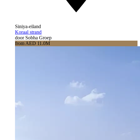
Siniya-eiland
Koraal strand
door Sobha Groep
from AED 11.0M