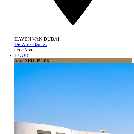
HAVEN VAN DUBAI
De W-residenties
door Arada
HUUR
from AED 695.0K