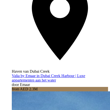
Haven van Dubai Creek
Valia by Emaar in Dubai Creek Harbour | Luxe
appartementen aan het water
door Emaar
from AED 2.3M