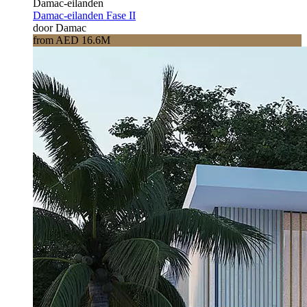
Damac-eilanden
Damac-eilanden Fase II
door Damac
from AED 16.6M