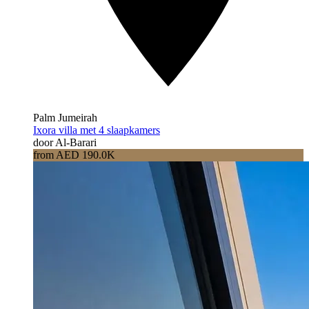
Palm Jumeirah
Ixora villa met 4 slaapkamers
door Al-Barari
from AED 190.0K