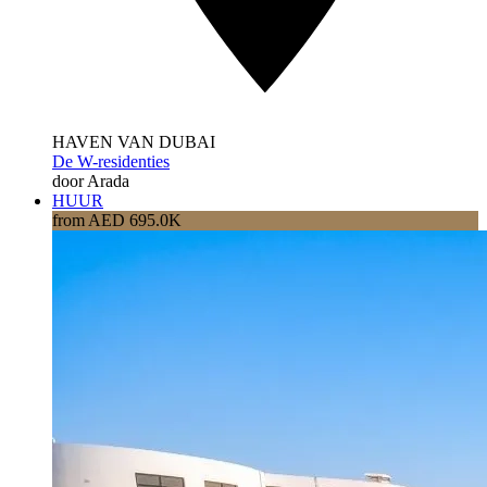
HAVEN VAN DUBAI
De W-residenties
door Arada
HUUR
from AED 695.0K