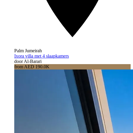
Palm Jumeirah
Ixora villa met 4 slaapkamers
door Al-Barari
from AED 190.0K