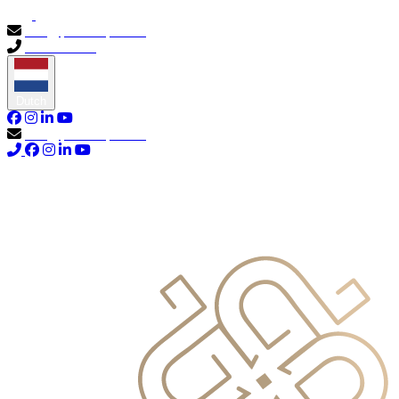
info@primocapital.ae
04 280 3528
Dutch
info@primocapital.ae