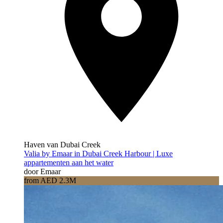
Haven van Dubai Creek
Valia by Emaar in Dubai Creek Harbour | Luxe
appartementen aan het water
door Emaar
from AED 2.3M