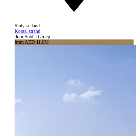
Siniya-eiland
Koraal strand
door Sobha Groep
from AED 11.0M