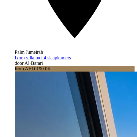
Palm Jumeirah
Ixora villa met 4 slaapkamers
door Al-Barari
from AED 190.0K