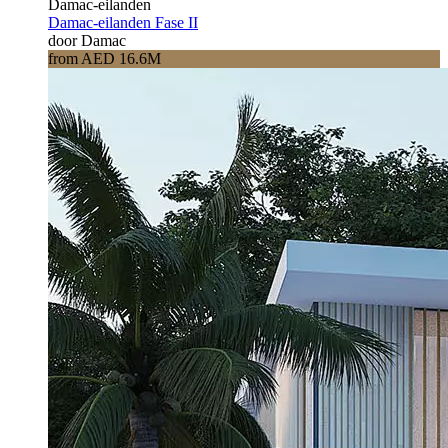
Damac-eilanden
Damac-eilanden Fase II
door Damac
from AED 16.6M