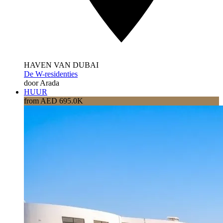
HAVEN VAN DUBAI
De W-residenties
door Arada
HUUR
from AED 695.0K