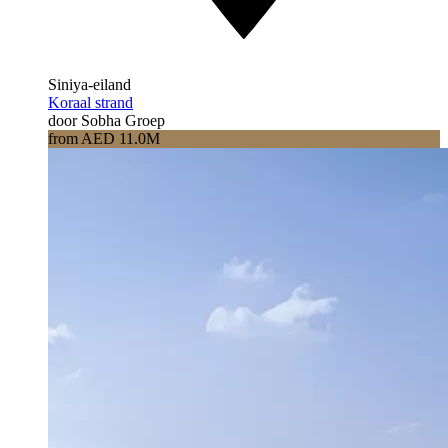
Siniya-eiland
Koraal strand
door Sobha Groep
from AED 11.0M