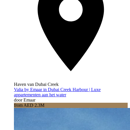
Haven van Dubai Creek
Valia by Emaar in Dubai Creek Harbour | Luxe
appartementen aan het water
door Emaar
from AED 2.3M