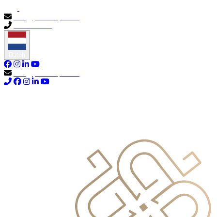
info@primocapital.ae
04 280 3528
Dutch
info@primocapital.ae