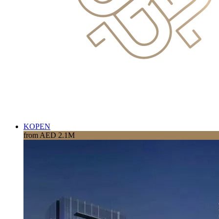
KOPEN
from AED 2.1M