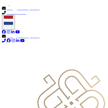
info@primocapital.ae
04 280 3528
Dutch
info@primocapital.ae