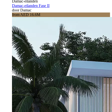
Damac-eilanden
Damac-eilanden Fase II
door Damac
from AED 16.6M