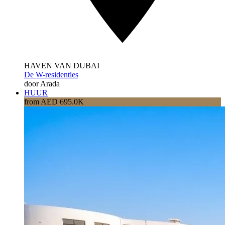
HAVEN VAN DUBAI
De W-residenties
door Arada
HUUR
from AED 695.0K