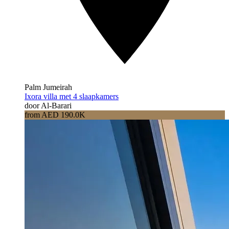
Palm Jumeirah
Ixora villa met 4 slaapkamers
door Al-Barari
from AED 190.0K