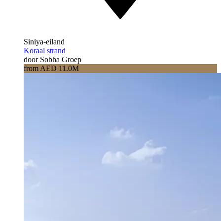
Siniya-eiland
Koraal strand
door Sobha Groep
from AED 11.0M