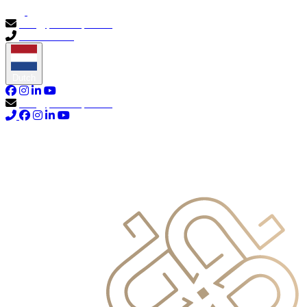
info@primocapital.ae
04 280 3528
Dutch
info@primocapital.ae