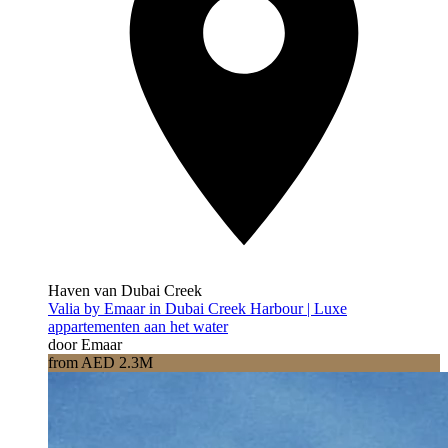
Haven van Dubai Creek
Valia by Emaar in Dubai Creek Harbour | Luxe
appartementen aan het water
door Emaar
from AED 2.3M