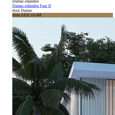
Damac-eilanden
Damac-eilanden Fase II
door Damac
from AED 16.6M