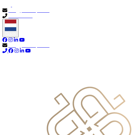
info@primocapital.ae
04 280 3528
Dutch
info@primocapital.ae