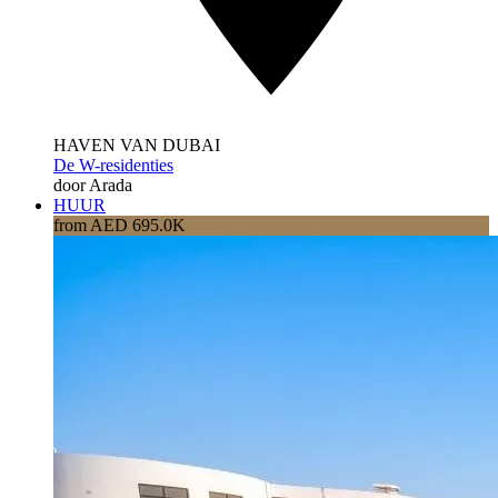
HAVEN VAN DUBAI
De W-residenties
door Arada
HUUR
from AED 695.0K