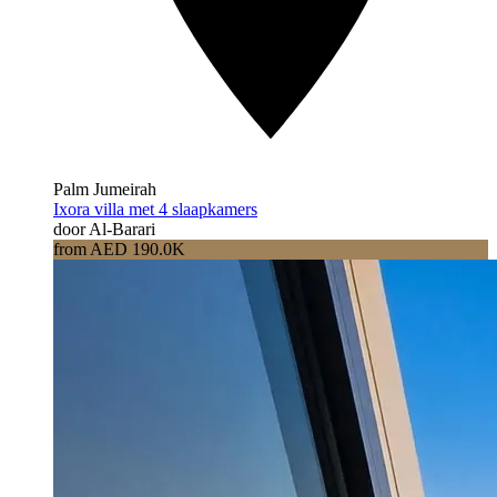
Palm Jumeirah
Ixora villa met 4 slaapkamers
door Al-Barari
from AED 190.0K