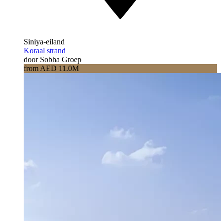
Siniya-eiland
Koraal strand
door Sobha Groep
from AED 11.0M