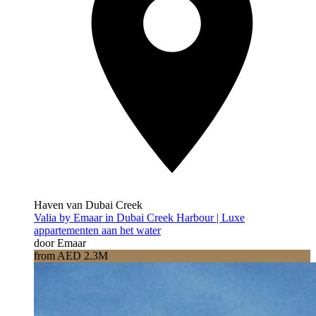
Haven van Dubai Creek
Valia by Emaar in Dubai Creek Harbour | Luxe
appartementen aan het water
door Emaar
from AED 2.3M