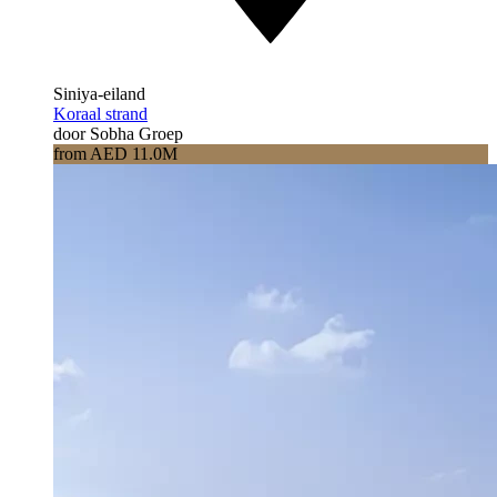
Siniya-eiland
Koraal strand
door Sobha Groep
from AED 11.0M