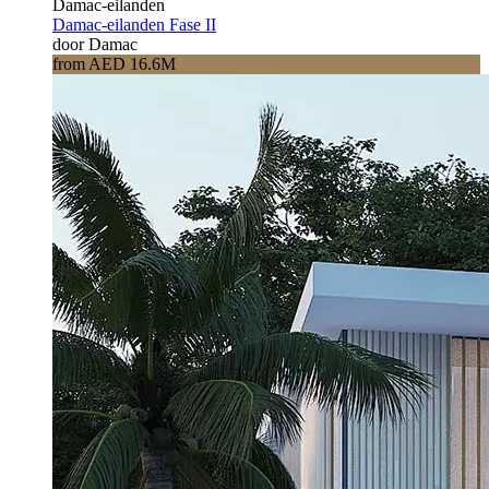
Damac-eilanden
Damac-eilanden Fase II
door Damac
from AED 16.6M