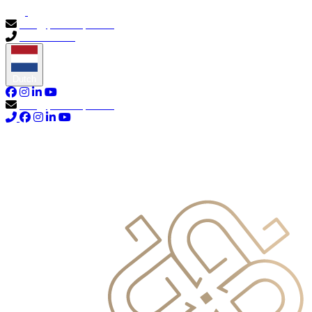
info@primocapital.ae
04 280 3528
Dutch
info@primocapital.ae