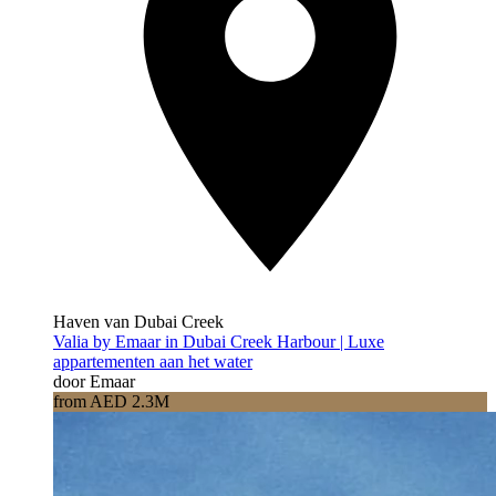
Haven van Dubai Creek
Valia by Emaar in Dubai Creek Harbour | Luxe
appartementen aan het water
door Emaar
from AED 2.3M