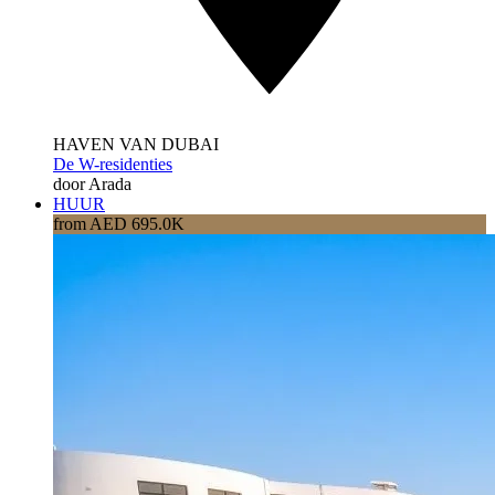
HAVEN VAN DUBAI
De W-residenties
door Arada
HUUR
from AED 695.0K