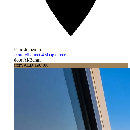
Palm Jumeirah
Ixora villa met 4 slaapkamers
door Al-Barari
from AED 190.0K