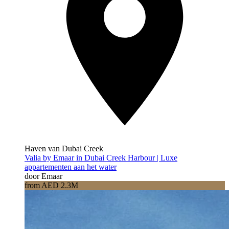
Haven van Dubai Creek
Valia by Emaar in Dubai Creek Harbour | Luxe
appartementen aan het water
door Emaar
from AED 2.3M