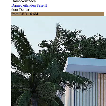
Damac-eilanden
Damac-eilanden Fase II
door Damac
from AED 16.6M