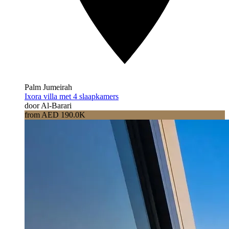
Palm Jumeirah
Ixora villa met 4 slaapkamers
door Al-Barari
from AED 190.0K