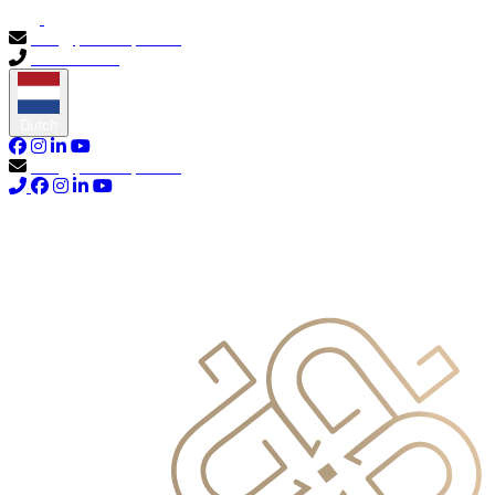
info@primocapital.ae
04 280 3528
Dutch
info@primocapital.ae