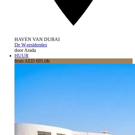
HAVEN VAN DUBAI
De W-residenties
door Arada
HUUR
from AED 695.0K