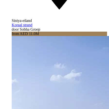
Siniya-eiland
Koraal strand
door Sobha Groep
from AED 11.0M