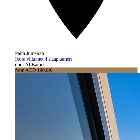
Palm Jumeirah
Ixora villa met 4 slaapkamers
door Al-Barari
from AED 190.0K