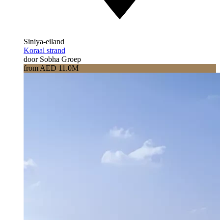
Siniya-eiland
Koraal strand
door Sobha Groep
from AED 11.0M