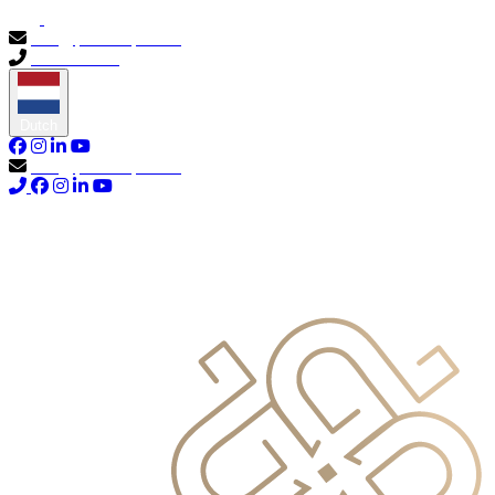
info@primocapital.ae
04 280 3528
Dutch
info@primocapital.ae