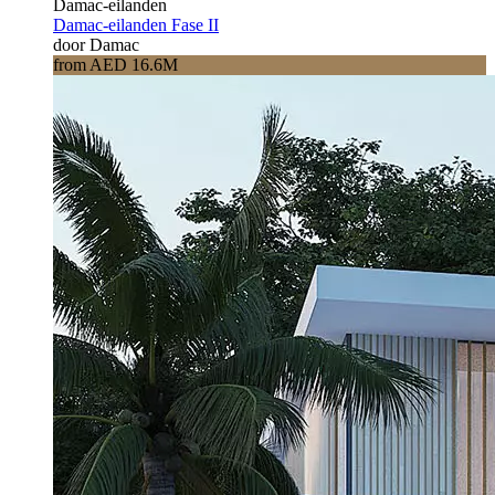
Damac-eilanden
Damac-eilanden Fase II
door Damac
from AED 16.6M