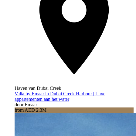
Haven van Dubai Creek
Valia by Emaar in Dubai Creek Harbour | Luxe
appartementen aan het water
door Emaar
from AED 2.3M