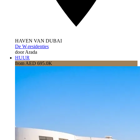
HAVEN VAN DUBAI
De W-residenties
door Arada
HUUR
from AED 695.0K