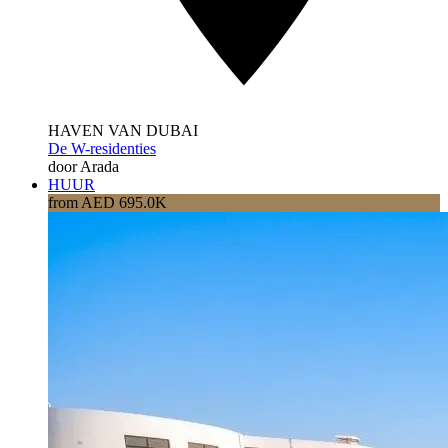
HAVEN VAN DUBAI
De W-residenties
door Arada
HUUR
from AED 695.0K