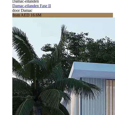
Damac-eilanden
Damac-eilanden Fase II
door Damac
from AED 16.6M