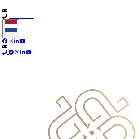
info@primocapital.ae
04 280 3528
Dutch
info@primocapital.ae