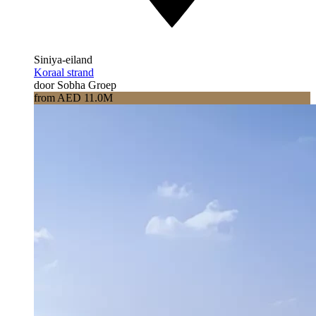
Siniya-eiland
Koraal strand
door Sobha Groep
from AED 11.0M