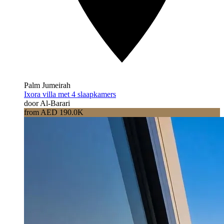
Palm Jumeirah
Ixora villa met 4 slaapkamers
door Al-Barari
from AED 190.0K