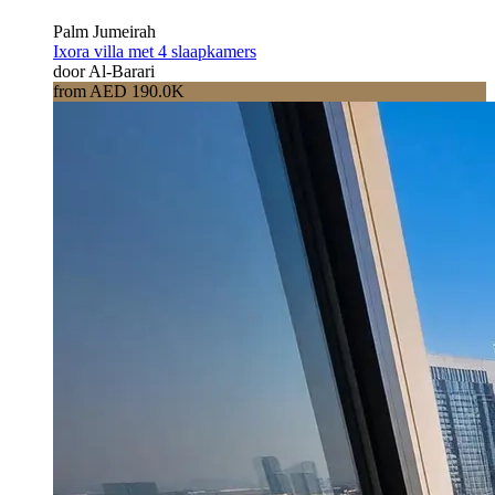
Palm Jumeirah
Ixora villa met 4 slaapkamers
door Al-Barari
from AED 190.0K