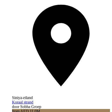
Siniya-eiland
Koraal strand
door Sobha Groep
from AED 11.0M