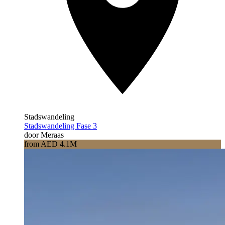
Stadswandeling
Stadswandeling Fase 3
door Meraas
from AED 4.1M