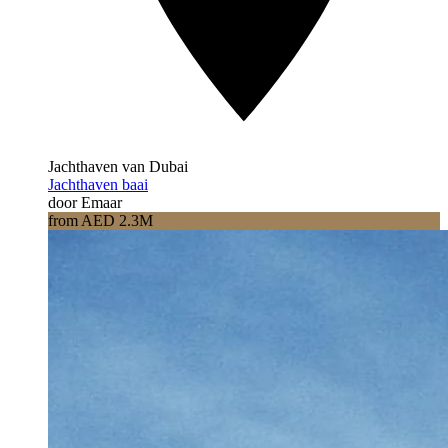
Jachthaven van Dubai
Jachthaven baai
door Emaar
from AED 2.3M