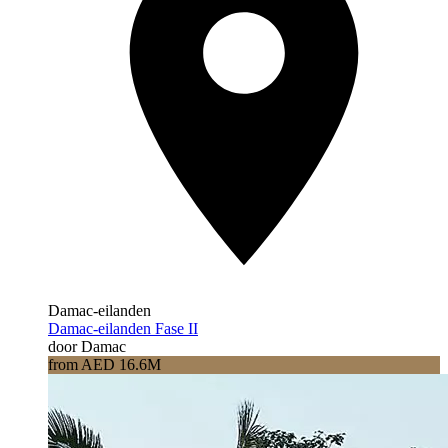
Damac-eilanden
Damac-eilanden Fase II
door Damac
from AED 16.6M