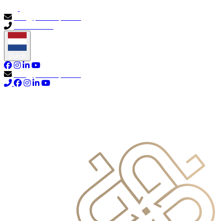
info@primocapital.ae
04 280 3528
Dutch
info@primocapital.ae