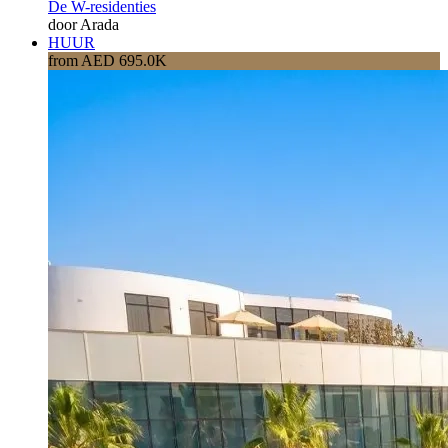
De W-residenties
door Arada
HUUR
from AED 695.0K