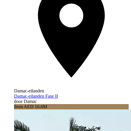
Damac-eilanden
Damac-eilanden Fase II
door Damac
from AED 16.6M