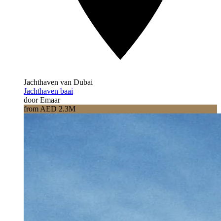
Jachthaven van Dubai
Jachthaven baai
door Emaar
from AED 2.3M