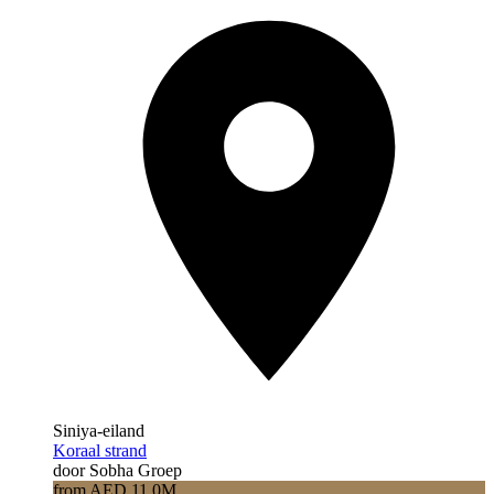
Siniya-eiland
Koraal strand
door Sobha Groep
from AED 11.0M