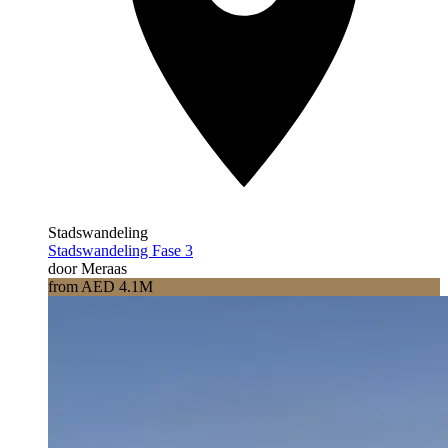
Stadswandeling
Stadswandeling Fase 3
door Meraas
from AED 4.1M