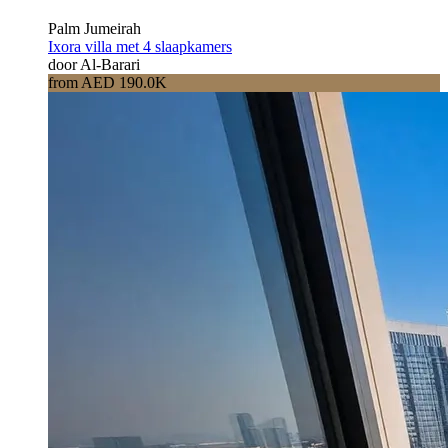
Palm Jumeirah
Ixora villa met 4 slaapkamers
door Al-Barari
from AED 190.0K