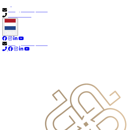
info@primocapital.ae
04 280 3528
Dutch
info@primocapital.ae