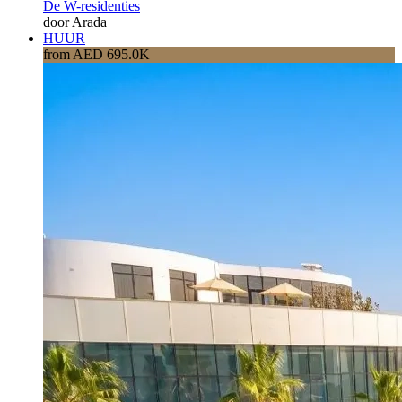
De W-residenties
door Arada
HUUR
from AED 695.0K