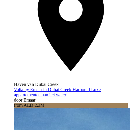
Haven van Dubai Creek
Valia by Emaar in Dubai Creek Harbour | Luxe
appartementen aan het water
door Emaar
from AED 2.3M