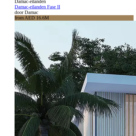
Damac-eilanden
Damac-eilanden Fase II
door Damac
from AED 16.6M