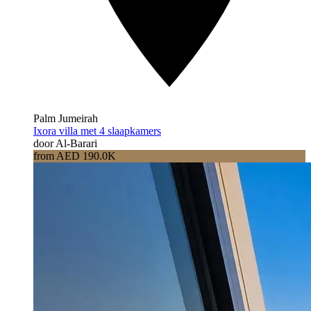
Palm Jumeirah
Ixora villa met 4 slaapkamers
door Al-Barari
from AED 190.0K