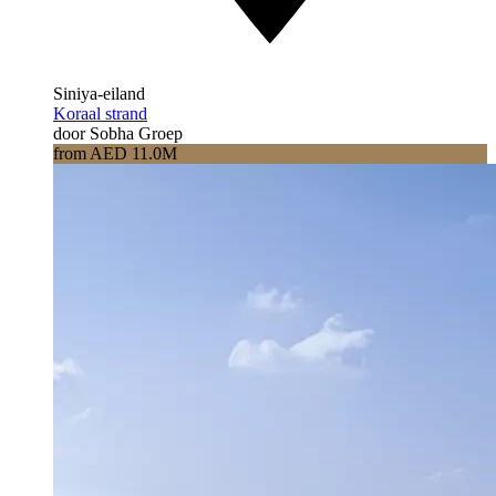
Siniya-eiland
Koraal strand
door Sobha Groep
from AED 11.0M