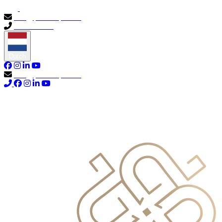
info@primocapital.ae
04 280 3528
Dutch
info@primocapital.ae