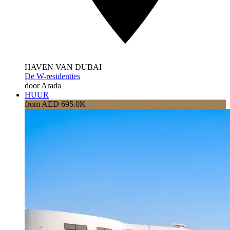
HAVEN VAN DUBAI
De W-residenties
door Arada
HUUR
from AED 695.0K