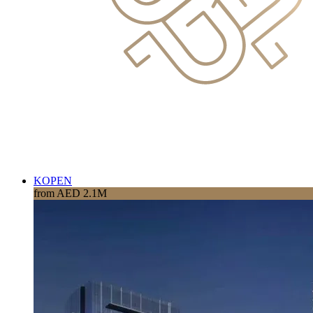
KOPEN
from AED 2.1M