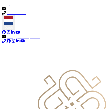
info@primocapital.ae
04 280 3528
Dutch
info@primocapital.ae