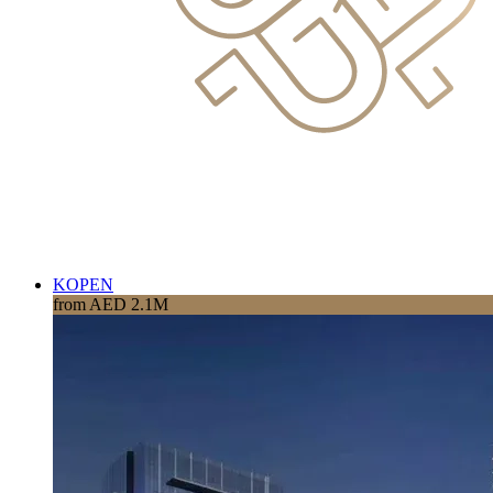
KOPEN
from AED 2.1M