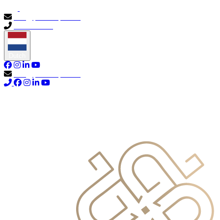
info@primocapital.ae
04 280 3528
Dutch
info@primocapital.ae