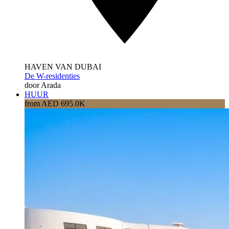
HAVEN VAN DUBAI
De W-residenties
door Arada
HUUR
from AED 695.0K