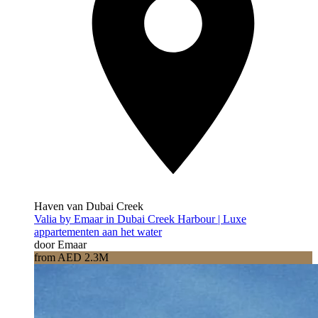
Haven van Dubai Creek
Valia by Emaar in Dubai Creek Harbour | Luxe
appartementen aan het water
door Emaar
from AED 2.3M