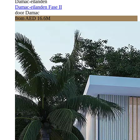
Damac-eilanden
Damac-eilanden Fase II
door Damac
from AED 16.6M