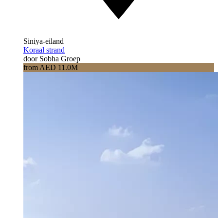
Siniya-eiland
Koraal strand
door Sobha Groep
from AED 11.0M