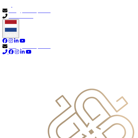
info@primocapital.ae
04 280 3528
Dutch
info@primocapital.ae