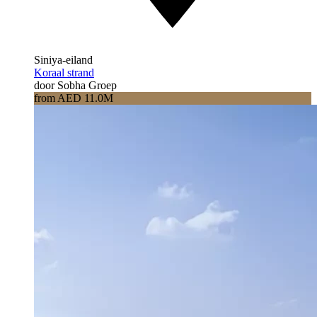
Siniya-eiland
Koraal strand
door Sobha Groep
from AED 11.0M