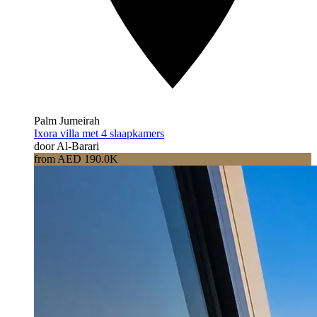
Palm Jumeirah
Ixora villa met 4 slaapkamers
door Al-Barari
from AED 190.0K