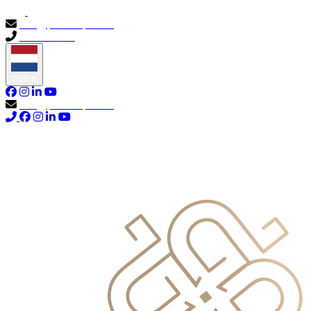
info@primocapital.ae
04 280 3528
Dutch
info@primocapital.ae