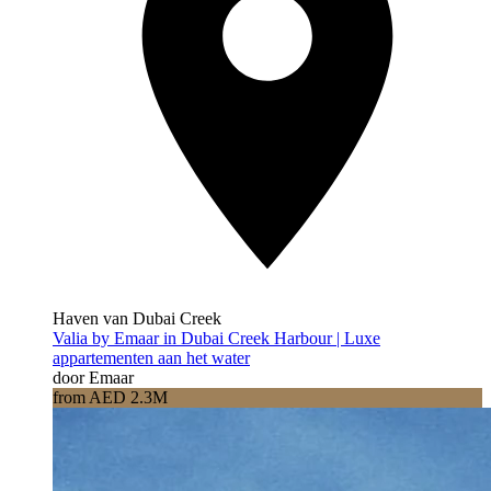
Haven van Dubai Creek
Valia by Emaar in Dubai Creek Harbour | Luxe
appartementen aan het water
door Emaar
from AED 2.3M