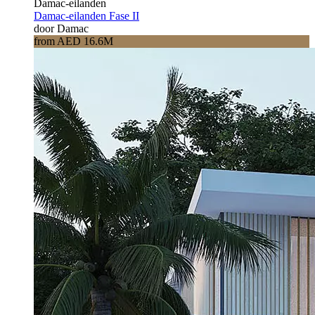
Damac-eilanden
Damac-eilanden Fase II
door Damac
from AED 16.6M