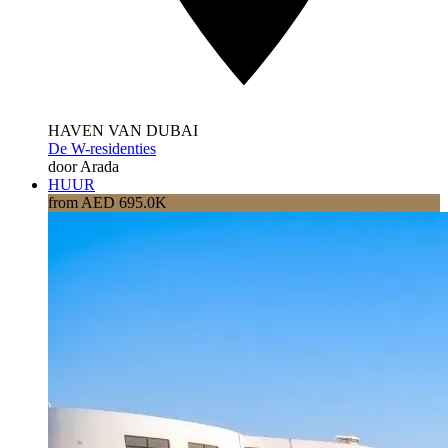
HAVEN VAN DUBAI
De W-residenties
door Arada
HUUR
from AED 695.0K