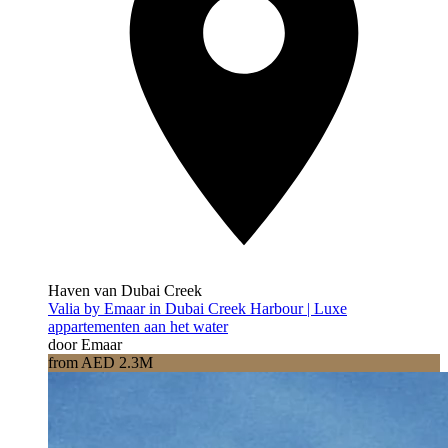
Haven van Dubai Creek
Valia by Emaar in Dubai Creek Harbour | Luxe
appartementen aan het water
door Emaar
from AED 2.3M