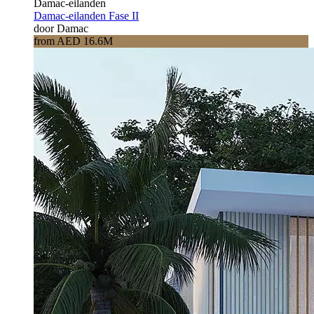
Damac-eilanden
Damac-eilanden Fase II
door Damac
from AED 16.6M