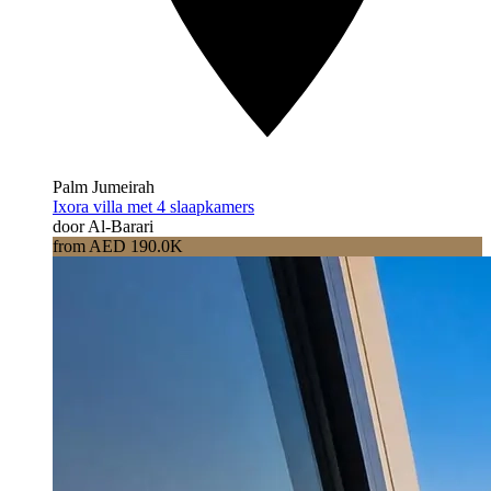
Palm Jumeirah
Ixora villa met 4 slaapkamers
door Al-Barari
from AED 190.0K