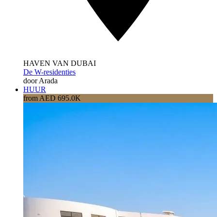
HAVEN VAN DUBAI
De W-residenties
door Arada
HUUR
from AED 695.0K