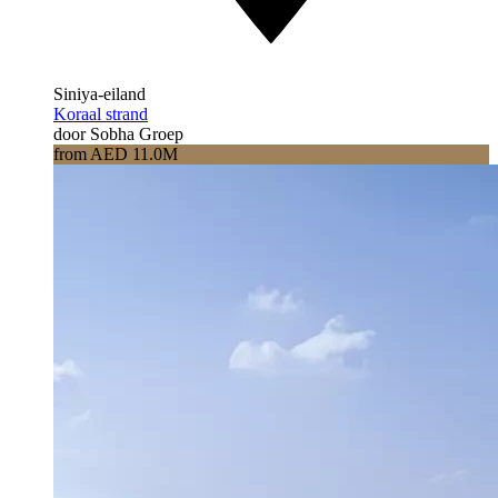
Siniya-eiland
Koraal strand
door Sobha Groep
from AED 11.0M