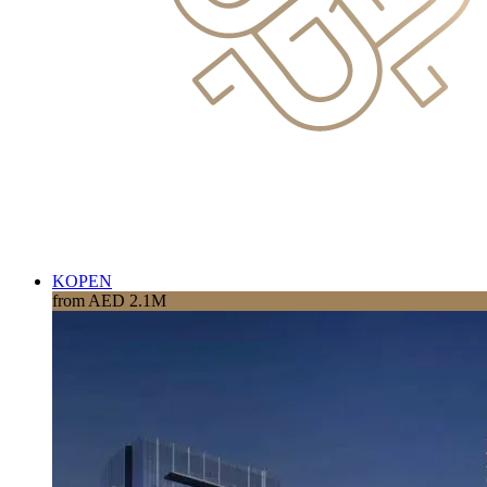
KOPEN
from AED 2.1M