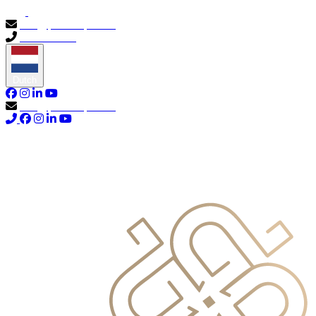
info@primocapital.ae
04 280 3528
Dutch
info@primocapital.ae