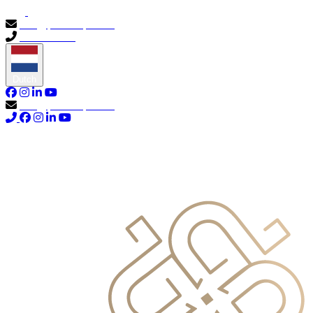
info@primocapital.ae
04 280 3528
Dutch
info@primocapital.ae