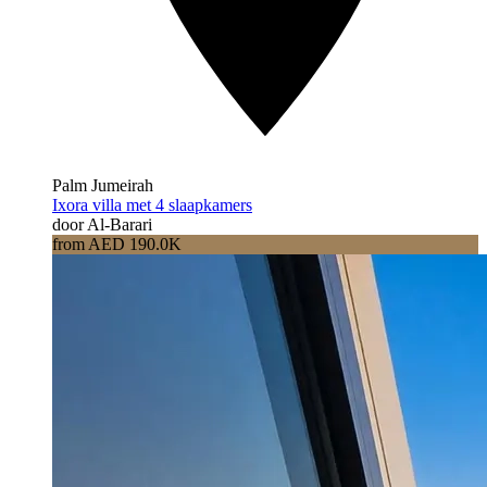
Palm Jumeirah
Ixora villa met 4 slaapkamers
door Al-Barari
from AED 190.0K