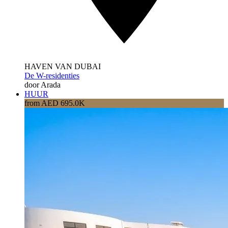
HAVEN VAN DUBAI
De W-residenties
door Arada
HUUR
from AED 695.0K