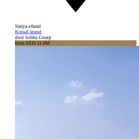
Siniya-eiland
Koraal strand
door Sobha Groep
from AED 11.0M