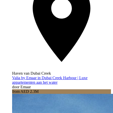
Haven van Dubai Creek
Valia by Emaar in Dubai Creek Harbour | Luxe
appartementen aan het water
door Emaar
from AED 2.3M