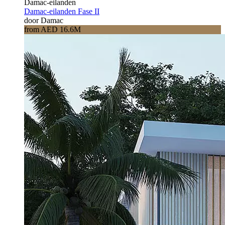
Damac-eilanden
Damac-eilanden Fase II
door Damac
from AED 16.6M